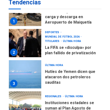
Tendencias
NACIONALES
TITULARES
ÚLTIMA HORA
Reanudan operaciones de
carga y descarga en
1
Aeropuerto de Maiquetía
DEPORTES
MUNDIAL DE FÚTBOL 2026
TITULARES
ÚLTIMA HORA
La FIFA se «disculpa» por
2
plan fallido de privatización
ÚLTIMA HORA
Hutíes de Yemen dicen que
atacaron dos petroleros
sauditas
3
REGIONALES
ÚLTIMA HORA
Instituciones estadales se
suman al Plan Agosto de