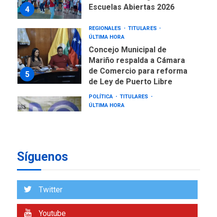
Escuelas Abiertas 2026
4
REGIONALES
TITULARES
ÚLTIMA HORA
Concejo Municipal de
Mariño respalda a Cámara
de Comercio para reforma
5
de Ley de Puerto Libre
POLÍTICA
TITULARES
ÚLTIMA HORA
CNP plantea incluir Libertad
de Expresión en agenda de
negociación con comisión
6
de AN 2015
Síguenos
DESTACADOS
NACIONALES
ÚLTIMA HORA
Gobierno nacional y
Twitter
regional nos respaldaron
desde el primer momento
Youtube
7