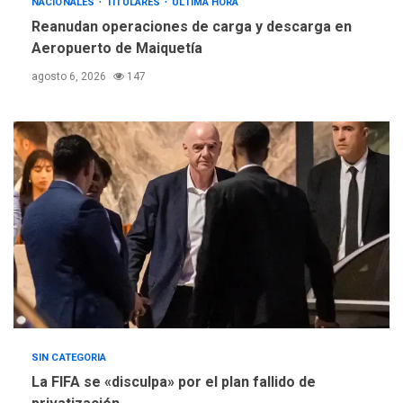
REGIONALES
ÚLTIMA HORA
NACIONALES
TITULARES
ÚLTIMA HORA
Instituciones estadales se
Reanudan operaciones de carga y descarga en
suman al Plan Agosto de
Aeropuerto de Maiquetía
Escuelas Abiertas 2026
4
agosto 6, 2026
147
REGIONALES
TITULARES
ÚLTIMA HORA
Concejo Municipal de
Mariño respalda a Cámara
de Comercio para reforma
5
de Ley de Puerto Libre
SIN CATEGORIA
La FIFA se «disculpa» por el plan fallido de