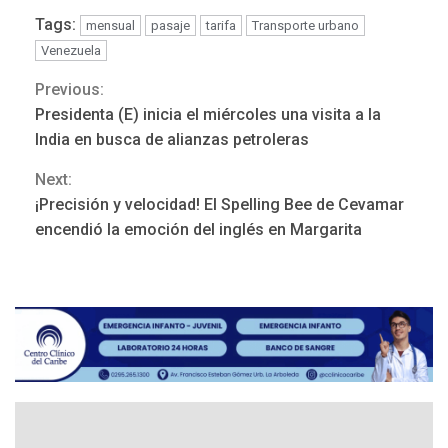
Tags:
mensual
pasaje
tarifa
Transporte urbano
Venezuela
Previous:
Continue
Presidenta (E) inicia el miércoles una visita a la
Reading
India en busca de alianzas petroleras
Next:
¡Precisión y velocidad! El Spelling Bee de Cevamar
ÚLTIMA HORA
encendió la emoción del inglés en Margarita
Hutíes de Yemen dicen que
atacaron dos petroleros
sauditas
3
REGIONALES
ÚLTIMA HORA
Instituciones estadales se
suman al Plan Agosto de
Escuelas Abiertas 2026
4