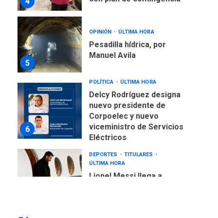
4
OPINIÓN
ÚLTIMA HORA
Pesadilla hídrica, por
Manuel Avila
5
POLÍTICA
ÚLTIMA HORA
Delcy Rodríguez designa
nuevo presidente de
Corpoelec y nuevo
viceministro de Servicios
6
Eléctricos
DEPORTES
TITULARES
ÚLTIMA HORA
Lionel Messi llega a
Argentina para despedir a
7
su padre
DESTACADOS
REGIONALES