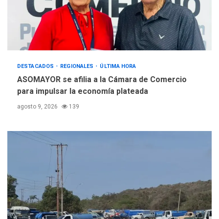
Alcaldía de Maneiro sigue
atendiendo falta de agua
con plan de contingencia
4
OPINIÓN
ÚLTIMA HORA
DESTACADOS
REGIONALES
ÚLTIMA HORA
Pesadilla hídrica, por
ASOMAYOR se afilia a la Cámara de Comercio
Manuel Avila
para impulsar la economía plateada
5
agosto 9, 2026
139