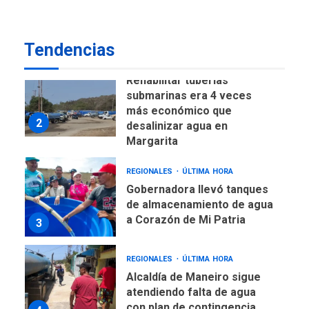
impulsar la economía
1
plateada
Tendencias
REGIONALES
TITULARES
ÚLTIMA HORA
Rehabilitar tuberías
submarinas era 4 veces
más económico que
2
desalinizar agua en
Margarita
REGIONALES
ÚLTIMA HORA
Gobernadora llevó tanques
de almacenamiento de agua
a Corazón de Mi Patria
3
REGIONALES
ÚLTIMA HORA
Alcaldía de Maneiro sigue
atendiendo falta de agua
con plan de contingencia