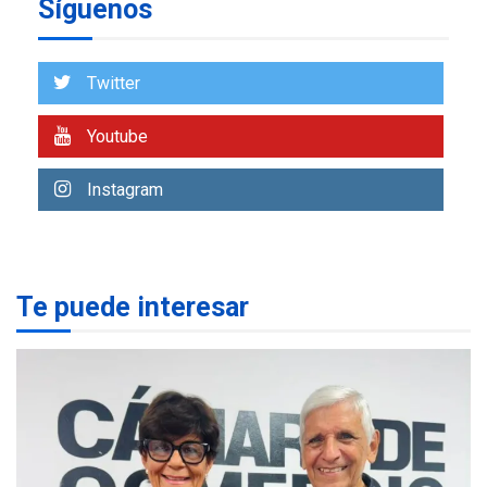
Síguenos
ÚLTIMA HORA
ASOMAYOR se afilia a la
Cámara de Comercio para
Twitter
impulsar la economía
1
plateada
Youtube
REGIONALES
TITULARES
ÚLTIMA HORA
Instagram
Rehabilitar tuberías
submarinas era 4 veces
más económico que
2
desalinizar agua en
Margarita
Te puede interesar
REGIONALES
ÚLTIMA HORA
Gobernadora llevó tanques
de almacenamiento de agua
a Corazón de Mi Patria
3
REGIONALES
ÚLTIMA HORA