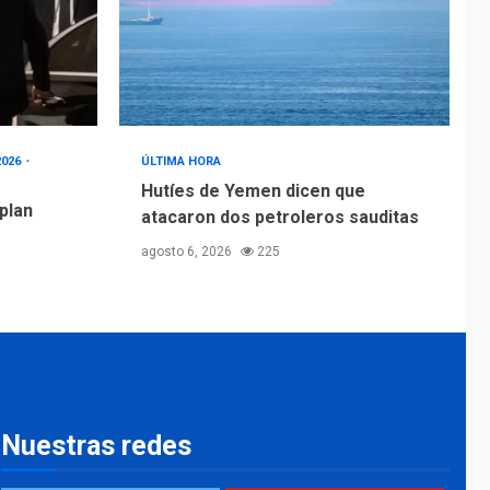
2026
ÚLTIMA HORA
Hutíes de Yemen dicen que
 plan
atacaron dos petroleros sauditas
agosto 6, 2026
225
Nuestras redes