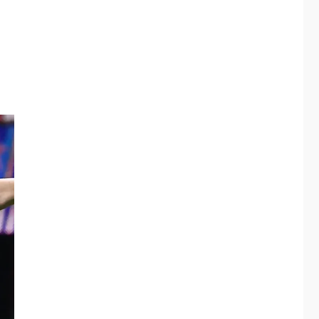
Hutíes de Yemen
dicen que atacaron
dos petroleros
3
sauditas
REGIONALES
ÚLTIMA HORA
Instituciones
estadales se suman
al Plan Agosto de
Escuelas Abiertas
4
2026
REGIONALES
TITULARES
ÚLTIMA HORA
Concejo Municipal de
Mariño respalda a
Cámara de Comercio
5
para reforma de Ley
de Puerto Libre