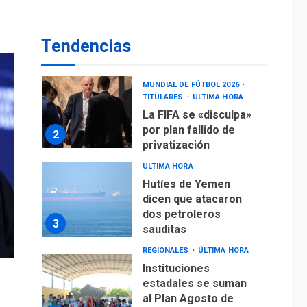
operaciones de carga
y descarga en
1
Aeropuerto de
Tendencias
Maiquetía
DEPORTES
MUNDIAL DE FÚTBOL 2026
TITULARES
ÚLTIMA HORA
La FIFA se «disculpa»
por plan fallido de
2
privatización
ÚLTIMA HORA
Hutíes de Yemen
dicen que atacaron
dos petroleros
3
sauditas
REGIONALES
ÚLTIMA HORA
Instituciones
estadales se suman
al Plan Agosto de