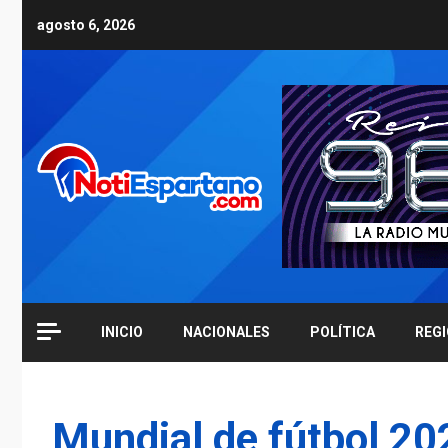
Skip
agosto 6, 2026
to
content
INICIO
NACIONALES
POLÍTICA
REG
Mundial de fútbol 20