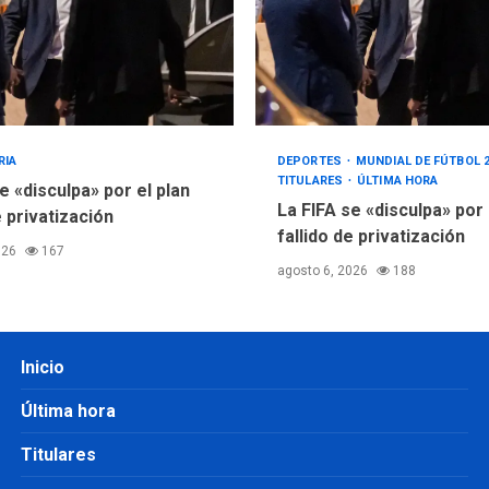
RIA
DEPORTES
MUNDIAL DE FÚTBOL 
TITULARES
ÚLTIMA HORA
e «disculpa» por el plan
La FIFA se «disculpa» por
e privatización
fallido de privatización
026
167
agosto 6, 2026
188
Inicio
Última hora
Titulares