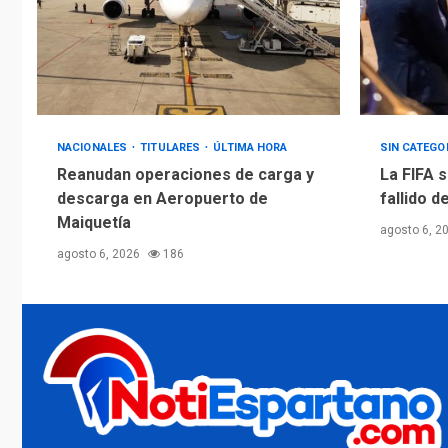
NACIONALES
TITULARES
ÚLTIMA HORA
SIN CATEGO
Reanudan operaciones de carga y
La FIFA s
descarga en Aeropuerto de
fallido d
Maiquetía
agosto 6, 2
agosto 6, 2026
186