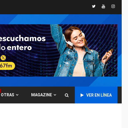
Twitter
Youtube
Instagr
POLÍTICA
TITULARES
ÚLTIMA HORA
CNP plantea incluir
Libertad de Expresión
en agenda de
6
negociación con
comisión de AN 2015
DESTACADOS
NACIONALES
ÚLTIMA HORA
Gobierno nacional y
regional nos
respaldaron desde el
primer momento tras
7
terremotos del 24J
OTRAS
MAGAZINE
VER EN LÍNEA
asegura Gustavo
Duque
NACIONALES
TITULARES
ÚLTIMA HORA
Reanudan