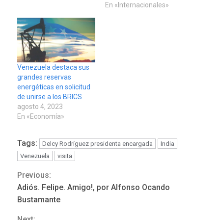
En «Internacionales»
Venezuela destaca sus
grandes reservas
energéticas en solicitud
de unirse a los BRICS
agosto 4, 2023
En «Economía»
Tags:
Delcy Rodríguez presidenta encargada
India
Venezuela
visita
ÚLTIMA HORA
Previous:
Continue
Hutíes de Yemen dicen que
Adiós. Felipe. Amigo!, por Alfonso Ocando
atacaron dos petroleros
Reading
Bustamante
sauditas
3
Next: