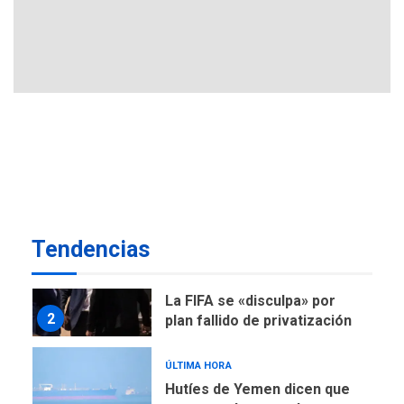
Gobierno nacional y
regional nos respaldaron
desde el primer momento
7
tras terremotos del 24J
asegura Gustavo Duque
NACIONALES
TITULARES
ÚLTIMA HORA
Reanudan operaciones de
carga y descarga en
1
Aeropuerto de Maiquetía
Tendencias
DEPORTES
MUNDIAL DE FÚTBOL 2026
TITULARES
ÚLTIMA HORA
La FIFA se «disculpa» por
2
plan fallido de privatización
ÚLTIMA HORA
Hutíes de Yemen dicen que