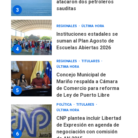
atacaron dos petroleros
sauditas
3
REGIONALES
ÚLTIMA HORA
Instituciones estadales se
suman al Plan Agosto de
Escuelas Abiertas 2026
4
REGIONALES
TITULARES
ÚLTIMA HORA
Concejo Municipal de
Mariño respalda a Cámara
de Comercio para reforma
5
de Ley de Puerto Libre
POLÍTICA
TITULARES
ÚLTIMA HORA
CNP plantea incluir Libertad
de Expresión en agenda de
negociación con comisión
6