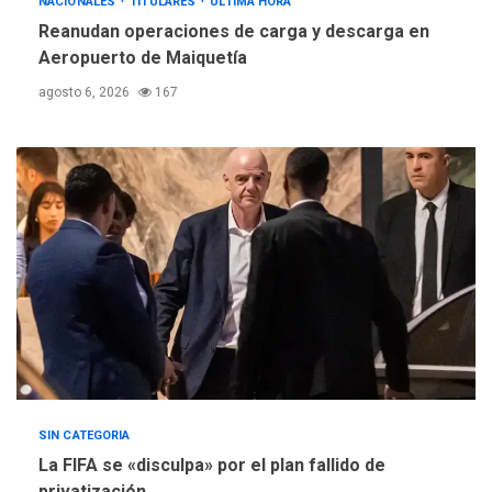
NACIONALES
TITULARES
ÚLTIMA HORA
ÚLTIMA HORA
Reanudan operaciones de carga y descarga en
Concejo Municipal de
Aeropuerto de Maiquetía
Mariño respalda a Cámara
de Comercio para reforma
5
agosto 6, 2026
167
de Ley de Puerto Libre
SIN CATEGORIA
La FIFA se «disculpa» por el plan fallido de
privatización