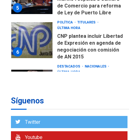
de Comercio para reforma
5
de Ley de Puerto Libre
POLÍTICA
TITULARES
ÚLTIMA HORA
CNP plantea incluir Libertad
de Expresión en agenda de
negociación con comisión
6
de AN 2015
DESTACADOS
NACIONALES
ÚLTIMA HORA
Gobierno nacional y
regional nos respaldaron
desde el primer momento
Síguenos
7
tras terremotos del 24J
asegura Gustavo Duque
NACIONALES
TITULARES
Twitter
ÚLTIMA HORA
Reanudan operaciones de
Youtube
carga y descarga en