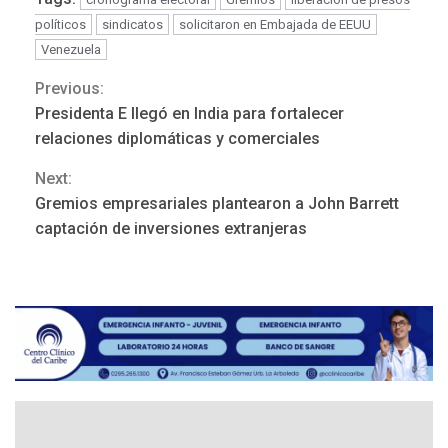
políticos
sindicatos
solicitaron en Embajada de EEUU
Venezuela
ÚLTIMA HORA
Previous:
Continue
Hutíes de Yemen dicen que
Presidenta E llegó en India para fortalecer
atacaron dos petroleros
Reading
relaciones diplomáticas y comerciales
sauditas
3
Next:
Gremios empresariales plantearon a John Barrett
REGIONALES
ÚLTIMA HORA
captación de inversiones extranjeras
Instituciones estadales se
suman al Plan Agosto de
Escuelas Abiertas 2026
4
REGIONALES
TITULARES
ÚLTIMA HORA
Concejo Municipal de
Mariño respalda a Cámara
de Comercio para reforma
5
de Ley de Puerto Libre