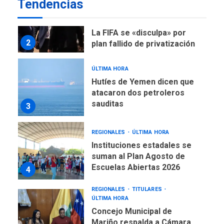
Tendencias
DEPORTES
MUNDIAL DE FÚTBOL 2026
TITULARES
ÚLTIMA HORA
La FIFA se «disculpa» por
2
plan fallido de privatización
ÚLTIMA HORA
Hutíes de Yemen dicen que
atacaron dos petroleros
sauditas
3
REGIONALES
ÚLTIMA HORA
Instituciones estadales se
suman al Plan Agosto de
Escuelas Abiertas 2026
4
REGIONALES
TITULARES
ÚLTIMA HORA
Concejo Municipal de
Mariño respalda a Cámara