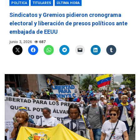
POLÍTICA
TITULARES
ÚLTIMA HORA
Sindicatos y Gremios pidieron cronograma
electoral y liberación de presos políticos ante
embajada de EEUU
junio 3, 2026
687