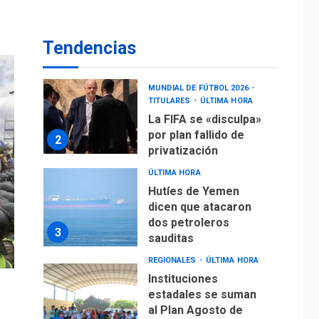
operaciones de carga
y descarga en
1
Aeropuerto de
Tendencias
Maiquetía
DEPORTES
MUNDIAL DE FÚTBOL 2026
TITULARES
ÚLTIMA HORA
La FIFA se «disculpa»
por plan fallido de
2
privatización
ÚLTIMA HORA
Hutíes de Yemen
dicen que atacaron
dos petroleros
3
sauditas
REGIONALES
ÚLTIMA HORA
Instituciones
estadales se suman
al Plan Agosto de