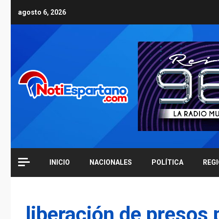
Skip
agosto 6, 2026
to
content
INICIO
NACIONALES
POLÍTICA
REG
liberación de presos 