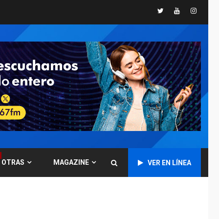
Twitter
Youtube
Instagr
POLÍTICA
TITULARES
ÚLTIMA HORA
CNP plantea incluir
Libertad de Expresión
en agenda de
6
negociación con
comisión de AN 2015
DESTACADOS
NACIONALES
ÚLTIMA HORA
Gobierno nacional y
regional nos
respaldaron desde el
primer momento tras
7
terremotos del 24J
OTRAS
MAGAZINE
VER EN LÍNEA
asegura Gustavo
Duque
NACIONALES
TITULARES
ÚLTIMA HORA
Reanudan