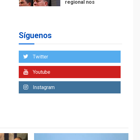
regional nos
respaldaron desde el
primer momento tras
7
terremotos del 24J
asegura Gustavo
Síguenos
Duque
NACIONALES
TITULARES
ÚLTIMA HORA
Twitter
Reanudan
operaciones de carga
Youtube
y descarga en
1
Aeropuerto de
Instagram
Maiquetía
DEPORTES
MUNDIAL DE FÚTBOL 2026
TITULARES
ÚLTIMA HORA
La FIFA se «disculpa»
por plan fallido de
2
privatización
ÚLTIMA HORA