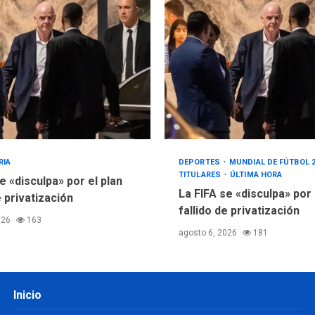
RIA
DEPORTES
MUNDIAL DE FÚTBOL 
TITULARES
ÚLTIMA HORA
e «disculpa» por el plan
La FIFA se «disculpa» por
e privatización
fallido de privatización
026
163
agosto 6, 2026
181
Inicio