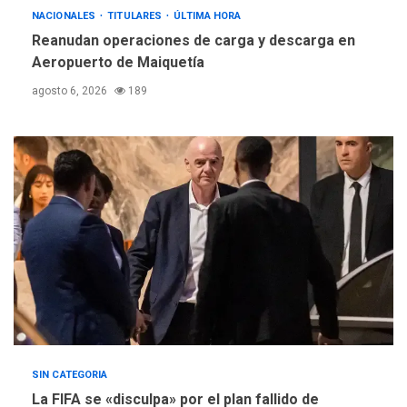
REGIONALES
ÚLTIMA HORA
NACIONALES
TITULARES
ÚLTIMA HORA
Instituciones estadales se
Reanudan operaciones de carga y descarga en
suman al Plan Agosto de
Aeropuerto de Maiquetía
Escuelas Abiertas 2026
4
agosto 6, 2026
189
REGIONALES
TITULARES
ÚLTIMA HORA
Concejo Municipal de
Mariño respalda a Cámara
de Comercio para reforma
5
de Ley de Puerto Libre
SIN CATEGORIA
La FIFA se «disculpa» por el plan fallido de