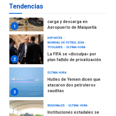
Tendencias
NACIONALES
TITULARES
ÚLTIMA HORA
Reanudan operaciones de
carga y descarga en
1
Aeropuerto de Maiquetía
DEPORTES
MUNDIAL DE FÚTBOL 2026
TITULARES
ÚLTIMA HORA
La FIFA se «disculpa» por
2
plan fallido de privatización
ÚLTIMA HORA
Hutíes de Yemen dicen que
atacaron dos petroleros
sauditas
3
REGIONALES
ÚLTIMA HORA
Instituciones estadales se