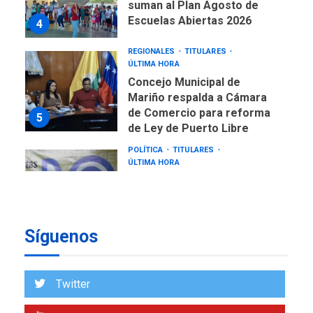
suman al Plan Agosto de
Escuelas Abiertas 2026
4
REGIONALES
TITULARES
ÚLTIMA HORA
Concejo Municipal de
Mariño respalda a Cámara
de Comercio para reforma
5
de Ley de Puerto Libre
POLÍTICA
TITULARES
ÚLTIMA HORA
CNP plantea incluir Libertad
de Expresión en agenda de
negociación con comisión
6
de AN 2015
Síguenos
DESTACADOS
NACIONALES
ÚLTIMA HORA
Gobierno nacional y
Twitter
regional nos respaldaron
desde el primer momento