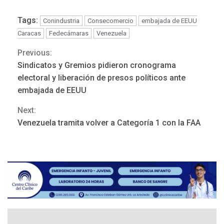
Tags:
Conindustria
Consecomercio
embajada de EEUU
Caracas
Fedecámaras
Venezuela
Previous:
Continue
Sindicatos y Gremios pidieron cronograma
Reading
electoral y liberación de presos políticos ante
embajada de EEUU
Next:
ÚLTIMA HORA
Venezuela tramita volver a Categoría 1 con la FAA
Hutíes de Yemen dicen que
atacaron dos petroleros
sauditas
3
REGIONALES
ÚLTIMA HORA
Instituciones estadales se
suman al Plan Agosto de
Escuelas Abiertas 2026
4