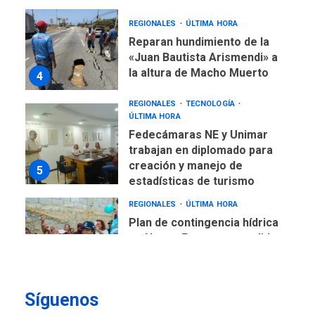
REGIONALES
ÚLTIMA HORA
Reparan hundimiento de la
«Juan Bautista Arismendi» a
la altura de Macho Muerto
4
REGIONALES
TECNOLOGÍA
ÚLTIMA HORA
Fedecámaras NE y Unimar
trabajan en diplomado para
creación y manejo de
5
estadísticas de turismo
REGIONALES
ÚLTIMA HORA
Plan de contingencia hídrica
en Nueva Esparta consolida
avances en territorio
6
insular
Síguenos
ECONOMÍA
TITULARES
ÚLTIMA HORA