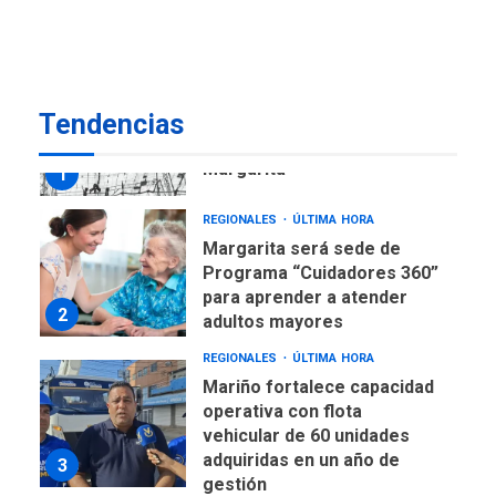
US$183.000 millones para
7
alcanzar 3 millones de bdp
REGIONALES
ÚLTIMA HORA
Tendencias
Libro de Guadalupe Burelli
eleva sus velas en
Margarita
1
REGIONALES
ÚLTIMA HORA
Margarita será sede de
Programa “Cuidadores 360”
para aprender a atender
2
adultos mayores
REGIONALES
ÚLTIMA HORA
Mariño fortalece capacidad
operativa con flota
vehicular de 60 unidades
adquiridas en un año de
3
gestión