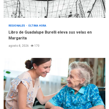
gestión
REGIONALES
ÚLTIMA HORA
Reparan hundimiento de la
«Juan Bautista Arismendi» a
REGIONALES
ÚLTIMA HORA
la altura de Macho Muerto
Libro de Guadalupe Burelli eleva sus velas en
4
Margarita
REGIONALES
TECNOLOGÍA
agosto 8, 2026
170
ÚLTIMA HORA
Fedecámaras NE y Unimar
trabajan en diplomado para
creación y manejo de
5
estadísticas de turismo