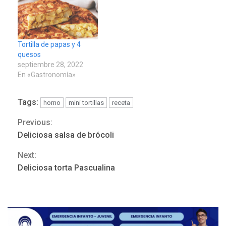
Tortilla de papas y 4
quesos
septiembre 28, 2022
En «Gastronomía»
Tags:
horno
mini tortillas
receta
Previous:
Continue
Deliciosa salsa de brócoli
Reading
REGIONALES
ÚLTIMA HORA
Next:
Mariño fortalece capacidad
Deliciosa torta Pascualina
operativa con flota
vehicular de 60 unidades
adquiridas en un año de
3
gestión