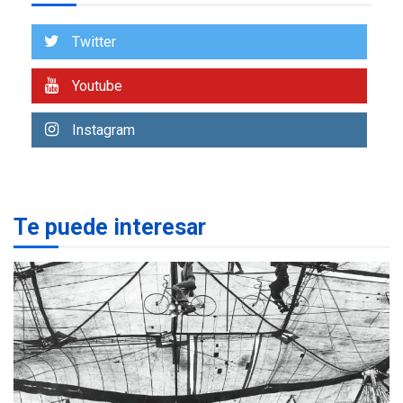
Venezuela requiere
US$183.000 millones para
Twitter
7
alcanzar 3 millones de bdp
Youtube
REGIONALES
ÚLTIMA HORA
Libro de Guadalupe Burelli
Instagram
eleva sus velas en
Margarita
1
REGIONALES
ÚLTIMA HORA
Te puede interesar
Margarita será sede de
Programa “Cuidadores 360”
para aprender a atender
2
adultos mayores
REGIONALES
ÚLTIMA HORA
Mariño fortalece capacidad
operativa con flota
vehicular de 60 unidades
adquiridas en un año de
3