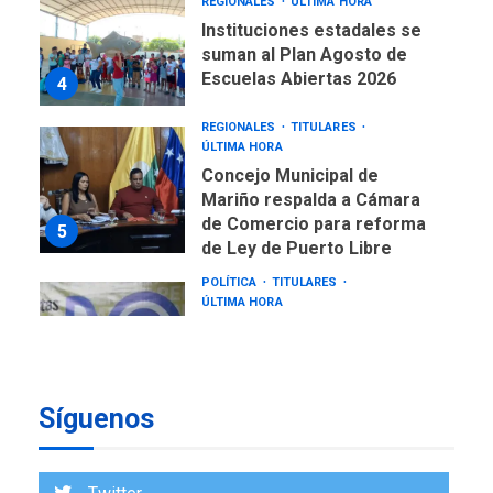
Escuelas Abiertas 2026
4
REGIONALES
TITULARES
ÚLTIMA HORA
Concejo Municipal de
Mariño respalda a Cámara
de Comercio para reforma
5
de Ley de Puerto Libre
POLÍTICA
TITULARES
ÚLTIMA HORA
CNP plantea incluir Libertad
de Expresión en agenda de
negociación con comisión
6
de AN 2015
DESTACADOS
NACIONALES
ÚLTIMA HORA
Síguenos
Gobierno nacional y
regional nos respaldaron
desde el primer momento
7
tras terremotos del 24J