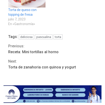
Torta de queso con
topping de fresa
julio 7, 2023
En «Gastronomía»
Tags:
deliciosa
pascualina
torta
Previous:
Continue
ÚLTIMA HORA
Receta: Mini tortillas al horno
Hutíes de Yemen dicen que
Reading
atacaron dos petroleros
Next:
sauditas
3
Torta de zanahoria con quinoa y yogurt
REGIONALES
ÚLTIMA HORA
Instituciones estadales se
suman al Plan Agosto de
Escuelas Abiertas 2026
4
REGIONALES
TITULARES