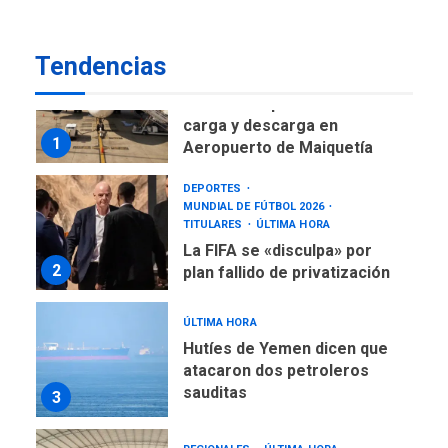
ÚLTIMA HORA
Reanudan operaciones de
carga y descarga en
Tendencias
1
Aeropuerto de Maiquetía
DEPORTES
MUNDIAL DE FÚTBOL 2026
TITULARES
ÚLTIMA HORA
La FIFA se «disculpa» por
2
plan fallido de privatización
ÚLTIMA HORA
Hutíes de Yemen dicen que
atacaron dos petroleros
sauditas
3
REGIONALES
ÚLTIMA HORA
Instituciones estadales se
suman al Plan Agosto de