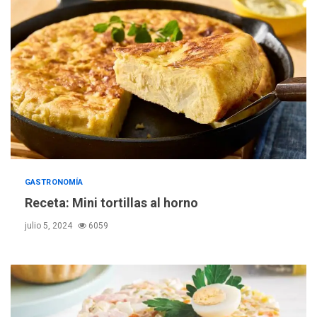
POLÍTICA
TITULARES
ÚLTIMA HORA
ONGs piden a CIDH
monitorear proceso de
3
diálogo en Venezuela
POLÍTICA
TITULARES
GASTRONOMÍA
ÚLTIMA HORA
Gobierno y AN2015 en
Receta: Mini tortillas al horno
nueva mesa de diálogo
4
julio 5, 2024
6059
INTERNACIONALES
ÚLTIMA HORA
Hiroshima 81 años de la
debacle atómica. Japón
debate principios no
5
nucleares