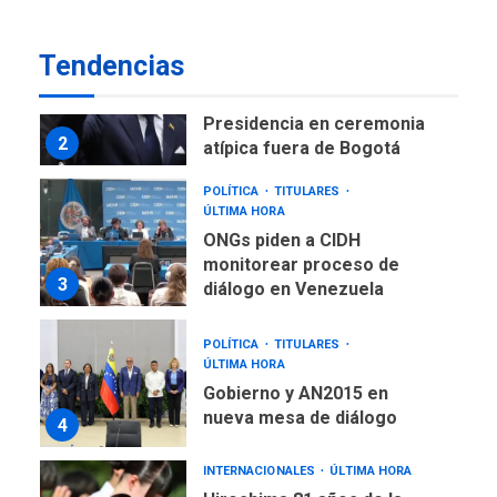
TITULARES
ÚLTIMA HORA
De la Espriella asumirá
Presidencia en ceremonia
Tendencias
2
atípica fuera de Bogotá
POLÍTICA
TITULARES
ÚLTIMA HORA
ONGs piden a CIDH
monitorear proceso de
3
diálogo en Venezuela
POLÍTICA
TITULARES
ÚLTIMA HORA
Gobierno y AN2015 en
nueva mesa de diálogo
4
INTERNACIONALES
ÚLTIMA HORA
Hiroshima 81 años de la
debacle atómica. Japón
debate principios no