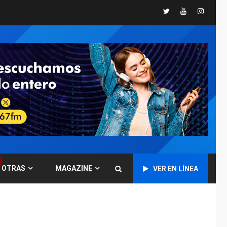
Twitter
Youtube
Instagr
Instituciones
estadales se suman
al Plan Agosto de
Escuelas Abiertas
4
2026
REGIONALES
TITULARES
ÚLTIMA HORA
Concejo Municipal de
Mariño respalda a
Cámara de Comercio
5
para reforma de Ley
de Puerto Libre
POLÍTICA
TITULARES
ÚLTIMA HORA
OTRAS
MAGAZINE
VER EN LÍNEA
CNP plantea incluir
Libertad de Expresión
en agenda de
6
negociación con
comisión de AN 2015