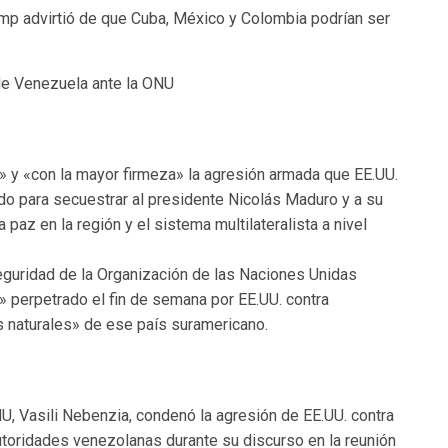
mp advirtió de que Cuba, México y Colombia podrían ser
de Venezuela ante la ONU
 ​​y «con la mayor firmeza» la agresión armada que EE.UU.
o para secuestrar al presidente Nicolás Maduro y a su
 paz en la región y el sistema multilateralista a nivel
eguridad de la Organización de las Naciones Unidas
» perpetrado el fin de semana por EE.UU. contra
s naturales» de ese país suramericano.
U, Vasili Nebenzia, condenó la agresión de EE.UU. contra
toridades venezolanas durante su discurso en la reunión