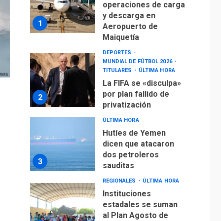
La FIFA se «disculpa»
por plan fallido de
2
privatización
ÚLTIMA HORA
Hutíes de Yemen
dicen que atacaron
dos petroleros
3
sauditas
REGIONALES
ÚLTIMA HORA
Instituciones
estadales se suman
al Plan Agosto de
Escuelas Abiertas
4
2026
REGIONALES
TITULARES
ÚLTIMA HORA
Concejo Municipal de
Mariño respalda a
Cámara de Comercio