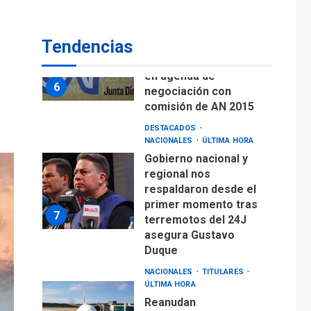
DESTACADOS
NACIONALES
ÚLTIMA HORA
Tendencias
Gobierno nacional y
regional nos
respaldaron desde el
primer momento tras
7
terremotos del 24J
asegura Gustavo
Duque
NACIONALES
TITULARES
ÚLTIMA HORA
Reanudan
operaciones de carga
y descarga en
1
Aeropuerto de
Maiquetía
DEPORTES
MUNDIAL DE FÚTBOL 2026
TITULARES
ÚLTIMA HORA