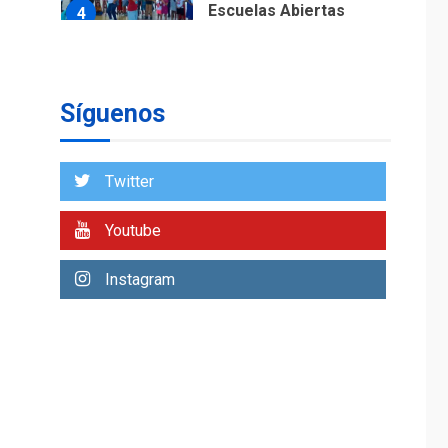
5
para reforma de Ley
de Puerto Libre
Síguenos
Twitter
Youtube
Instagram