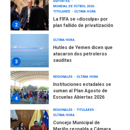
La FIFA se «disculpa» por
2
plan fallido de privatización
ÚLTIMA HORA
Hutíes de Yemen dicen que
atacaron dos petroleros
sauditas
3
REGIONALES
ÚLTIMA HORA
Instituciones estadales se
suman al Plan Agosto de
Escuelas Abiertas 2026
4
REGIONALES
TITULARES
ÚLTIMA HORA
Concejo Municipal de
Mariño respalda a Cámara
de Comercio para reforma
5
de Ley de Puerto Libre