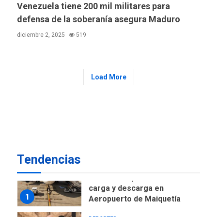
Venezuela tiene 200 mil militares para
de Expresión en agenda de
negociación con comisión
defensa de la soberanía asegura Maduro
6
de AN 2015
diciembre 2, 2025
519
DESTACADOS
NACIONALES
ÚLTIMA HORA
Gobierno nacional y
regional nos respaldaron
Load More
desde el primer momento
7
tras terremotos del 24J
asegura Gustavo Duque
NACIONALES
TITULARES
ÚLTIMA HORA
Reanudan operaciones de
carga y descarga en
Tendencias
1
Aeropuerto de Maiquetía
DEPORTES
MUNDIAL DE FÚTBOL 2026
TITULARES
ÚLTIMA HORA