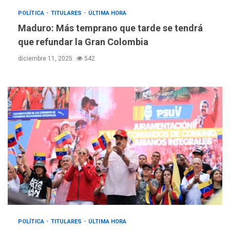
ÚLTIMA HORA
POLÍTICA
TITULARES
ÚLTIMA HORA
Hutíes de Yemen dicen que
Maduro: Más temprano que tarde se tendrá
atacaron dos petroleros
que refundar la Gran Colombia
sauditas
3
diciembre 11, 2025
542
REGIONALES
ÚLTIMA HORA
Instituciones estadales se
suman al Plan Agosto de
Escuelas Abiertas 2026
4
REGIONALES
TITULARES
ÚLTIMA HORA
Concejo Municipal de
Mariño respalda a Cámara
de Comercio para reforma
5
de Ley de Puerto Libre
POLÍTICA
TITULARES
ÚLTIMA HORA
POLÍTICA
TITULARES
ÚLTIMA HORA
CNP plantea incluir Libertad