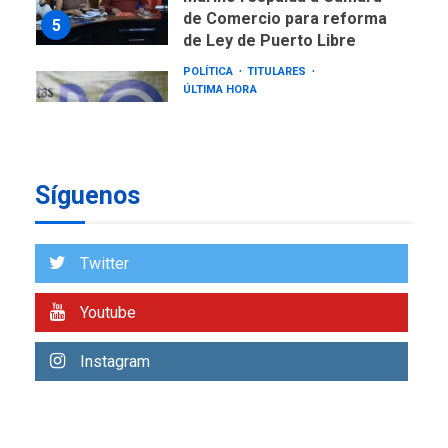
POLÍTICA
TITULARES
ÚLTIMA HORA
CNP plantea incluir Libertad
de Expresión en agenda de
negociación con comisión
6
de AN 2015
DESTACADOS
NACIONALES
ÚLTIMA HORA
Síguenos
Gobierno nacional y
regional nos respaldaron
desde el primer momento
7
tras terremotos del 24J
Twitter
asegura Gustavo Duque
Youtube
NACIONALES
TITULARES
ÚLTIMA HORA
Reanudan operaciones de
Instagram
carga y descarga en
1
Aeropuerto de Maiquetía
DEPORTES