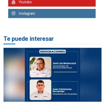
Youtube
REGIONALES
ÚLTIMA HORA
Funsone benefició a 46
personas con la entrega de
Instagram
lentes correctivos
3
REGIONALES
ÚLTIMA HORA
La falta de agua pueden
Te puede interesar
llevar a problemas
sanitarios y asumirse como
4
problema de orden público
REGIONALES
ÚLTIMA HORA
Alcaldía de Mariño climatiza
Núcleo del Sistema de
Orquestas Porlamar
5