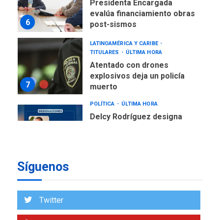
6
post-sismos
LATINOAMÉRICA Y CARIBE
TITULARES
ÚLTIMA HORA
Atentado con drones
explosivos deja un policía
7
muerto
POLÍTICA
ÚLTIMA HORA
Delcy Rodríguez designa
nuevo presidente de
Corpoelec y nuevo
viceministro de Servicios
1
Eléctricos
DEPORTES
TITULARES
Síguenos
ÚLTIMA HORA
Lionel Messi llega a
Argentina para despedir a
2
su padre
Twitter