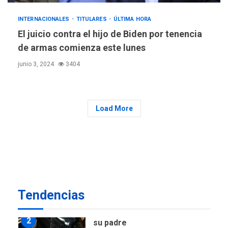
LATINOAMÉRICA Y CARIBE
INTERNACIONALES
TITULARES
ÚLTIMA HORA
TITULARES
ÚLTIMA HORA
El juicio contra el hijo de Biden por tenencia
Atentado con drones
de armas comienza este lunes
explosivos deja un policía
7
muerto
junio 3, 2024
3404
POLÍTICA
ÚLTIMA HORA
Delcy Rodríguez designa
nuevo presidente de
Load More
Corpoelec y nuevo
viceministro de Servicios
1
Eléctricos
DEPORTES
TITULARES
ÚLTIMA HORA
Lionel Messi llega a
Argentina para despedir a
Tendencias
2
su padre
REGIONALES
ÚLTIMA HORA