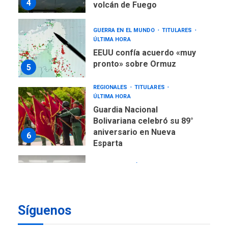
4
volcán de Fuego
GUERRA EN EL MUNDO
TITULARES
ÚLTIMA HORA
EEUU confía acuerdo «muy
pronto» sobre Ormuz
5
REGIONALES
TITULARES
ÚLTIMA HORA
Guardia Nacional
Bolivariana celebró su 89°
aniversario en Nueva
6
Esparta
REGIONALES
ÚLTIMA HORA
Misión Milagro en Antolín
del Campo: Arrancó la
jornada de Cataratas 2026
7
Síguenos
REGIONALES
TITULARES