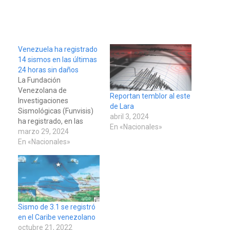
Venezuela ha registrado
14 sismos en las últimas
24 horas sin daños
La Fundación
Venezolana de
Reportan temblor al este
Investigaciones
de Lara
Sismológicas (Funvisis)
abril 3, 2024
ha registrado, en las
En «Nacionales»
últimas 24 horas, un total
marzo 29, 2024
de 14 sismos en el
En «Nacionales»
centro y oeste de
Venezuela, informó este
viernes el viceministro
para la Gestión de Riesgo
y Protección Civil, Carlos
Pérez Ampueda. "El
Sismo de 3.1 se registró
Servicio Sismológico
en el Caribe venezolano
Venezolano (SSV) de
octubre 21, 2022