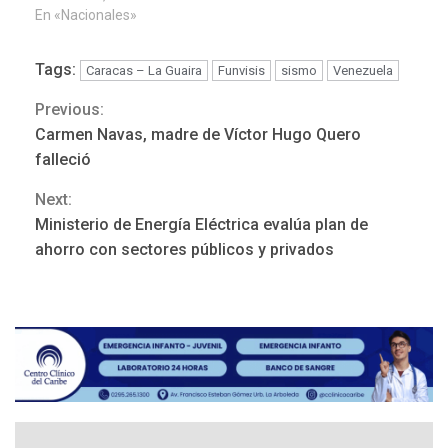
Funvisis ha…
En «Nacionales»
Tags:
Caracas – La Guaira
Funvisis
sismo
Venezuela
Previous:
Continue
DESTACADOS
NACIONALES
Carmen Navas, madre de Víctor Hugo Quero
ÚLTIMA HORA
Reading
falleció
Gobierno nacional y
regional nos respaldaron
Next:
desde el primer momento
Ministerio de Energía Eléctrica evalúa plan de
3
tras terremotos del 24J
ahorro con sectores públicos y privados
asegura Gustavo Duque
LATINOAMÉRICA Y CARIBE
TITULARES
ÚLTIMA HORA
Evacúan aldeas en
Guatemala por erupción de
4
volcán de Fuego
GUERRA EN EL MUNDO
TITULARES