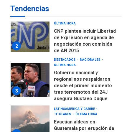
de Comercio para reforma
1
Tendencias
de Ley de Puerto Libre
POLÍTICA
TITULARES
ÚLTIMA HORA
CNP plantea incluir Libertad
de Expresión en agenda de
negociación con comisión
2
de AN 2015
DESTACADOS
NACIONALES
ÚLTIMA HORA
Gobierno nacional y
regional nos respaldaron
desde el primer momento
3
tras terremotos del 24J
asegura Gustavo Duque
LATINOAMÉRICA Y CARIBE
TITULARES
ÚLTIMA HORA
Evacúan aldeas en
Guatemala por erupción de