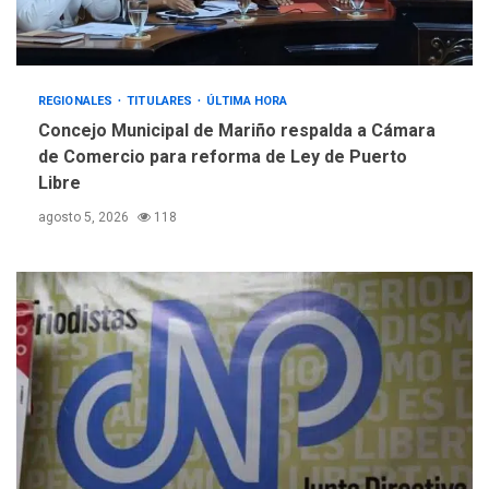
TITULARES
ÚLTIMA HORA
Evacúan aldeas en
Guatemala por erupción de
4
volcán de Fuego
REGIONALES
TITULARES
ÚLTIMA HORA
Concejo Municipal de Mariño respalda a Cámara
GUERRA EN EL MUNDO
TITULARES
de Comercio para reforma de Ley de Puerto
ÚLTIMA HORA
Libre
EEUU confía acuerdo «muy
pronto» sobre Ormuz
agosto 5, 2026
118
5