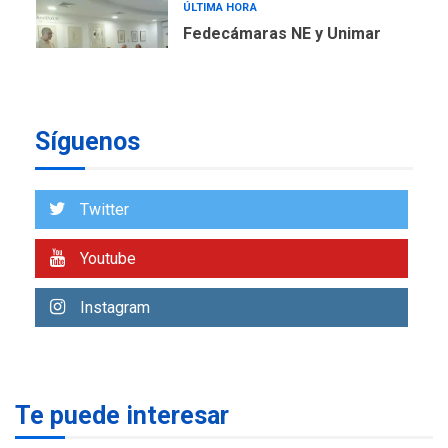
ÚLTIMA HORA
Fedecámaras NE y Unimar
trabajan en diplomado para
creación y manejo de
6
estadísticas de turismo
REGIONALES
ÚLTIMA HORA
Síguenos
Plan de contingencia hídrica
en Nueva Esparta consolida
avances en territorio
Twitter
7
insular
Youtube
LATINOAMÉRICA Y CARIBE
TITULARES
ÚLTIMA HORA
Atentado con drones
Instagram
explosivos deja un policía
1
muerto
REGIONALES
ÚLTIMA HORA
Te puede interesar
Libro de Guadalupe Burelli
eleva sus velas en