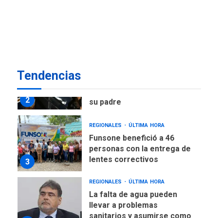
nuevo presidente de
Corpoelec y nuevo
viceministro de Servicios
1
Eléctricos
DEPORTES
TITULARES
ÚLTIMA HORA
Tendencias
Lionel Messi llega a
Argentina para despedir a
2
su padre
REGIONALES
ÚLTIMA HORA
Funsone benefició a 46
personas con la entrega de
lentes correctivos
3
REGIONALES
ÚLTIMA HORA
La falta de agua pueden
llevar a problemas
sanitarios y asumirse como