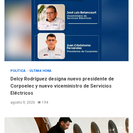
sanitarios y asumirse como
4
problema de orden público
REGIONALES
ÚLTIMA HORA
Alcaldía de Mariño climatiza
Núcleo del Sistema de
Orquestas Porlamar
5
POLÍTICA
ÚLTIMA HORA
Delcy Rodríguez designa nuevo presidente de
Corpoelec y nuevo viceministro de Servicios
Eléctricos
agosto 9, 2026
194