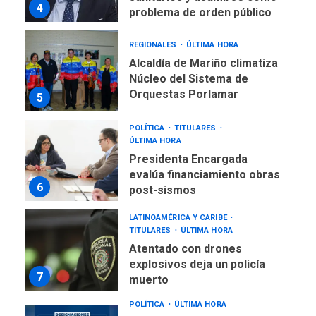
4
problema de orden público
REGIONALES
ÚLTIMA HORA
Alcaldía de Mariño climatiza
Núcleo del Sistema de
Orquestas Porlamar
5
POLÍTICA
TITULARES
ÚLTIMA HORA
Presidenta Encargada
evalúa financiamiento obras
6
post-sismos
LATINOAMÉRICA Y CARIBE
TITULARES
ÚLTIMA HORA
Atentado con drones
explosivos deja un policía
7
muerto
POLÍTICA
ÚLTIMA HORA