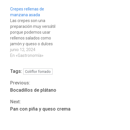
Crepes rellenas de
manzana asada
Las crepes son una
preparación muy versátil
porque podemos usar
rellenos salados como
jamón y queso o dulces
como el chocolate, las
junio 12, 2024
fresas o en este
En «Gastronomía»
caso, manzanas asadas.
Este relleno puede sonar
Tags:
Coliflor forrado
REGIONALES
ÚLTIMA HORA
algo complicado, pero
Funsone benefició a 46
realmente es muy
Previous:
Continue
sencillo pues solo
personas con la entrega de
Bocadillos de plátano
debemos cocinar las
lentes correctivos
3
Reading
manzanas en una sartén
Next:
con mantequilla.
REGIONALES
ÚLTIMA HORA
Las crepes son
Pan con piña y queso crema
La falta de agua pueden
sencillamente…
llevar a problemas
sanitarios y asumirse como