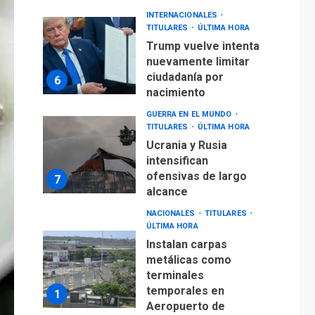
Ucrania y Rusia
intensifican
ofensivas de largo
7
alcance
NACIONALES
TITULARES
ÚLTIMA HORA
Instalan carpas
metálicas como
terminales
temporales en
1
Aeropuerto de
Maiquetía
LATINOAMÉRICA Y CARIBE
TITULARES
ÚLTIMA HORA
De la Espriella
asumirá Presidencia
en ceremonia atípica
2
fuera de Bogotá
POLÍTICA
TITULARES