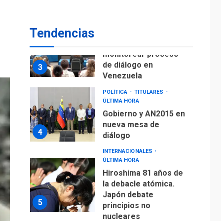
POLÍTICA
TITULARES
ÚLTIMA HORA
Gobierno y AN2015 en
Tendencias
nueva mesa de
4
diálogo
INTERNACIONALES
ÚLTIMA HORA
Hiroshima 81 años de
la debacle atómica.
Japón debate
5
principios no
nucleares
INTERNACIONALES
TITULARES
ÚLTIMA HORA
Trump vuelve intenta
nuevamente limitar
ciudadanía por
6
nacimiento
GUERRA EN EL MUNDO
TITULARES
ÚLTIMA HORA