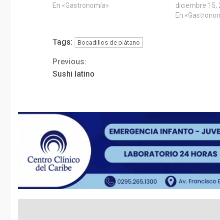
En «Gastronomía»
diciembre 15,
En «Gastrono
Tags:
Bocadillos de plátano
Previous:
Continue
Sushi latino
Reading