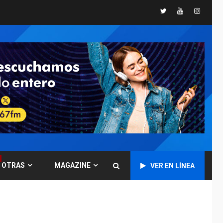
Twitter
Youtube
Instagr
Instalan carpas
metálicas como
terminales
temporales en
1
Aeropuerto de
Maiquetía
LATINOAMÉRICA Y CARIBE
TITULARES
ÚLTIMA HORA
De la Espriella
asumirá Presidencia
en ceremonia atípica
2
fuera de Bogotá
POLÍTICA
TITULARES
ÚLTIMA HORA
OTRAS
MAGAZINE
VER EN LÍNEA
ONGs piden a CIDH
monitorear proceso
de diálogo en
3
Venezuela