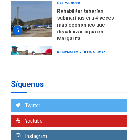
ÚLTIMA HORA
Rehabilitar tuberías
submarinas era 4 veces
más económico que
6
desalinizar agua en
Margarita
REGIONALES
ÚLTIMA HORA
Gobernadora llevó tanques
de almacenamiento de agua
a Corazón de Mi Patria
7
Síguenos
NACIONALES
TITULARES
ÚLTIMA HORA
Más de 50 mil viviendas
Twitter
fueron evaluadas en
estados afectados por los
1
Youtube
terremotos
NACIONALES
TITULARES
Instagram
ÚLTIMA HORA