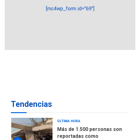
submarinas era 4 veces
más económico que
[mc4wp_form id="69"]
6
desalinizar agua en
Margarita
REGIONALES
ÚLTIMA HORA
Gobernadora llevó tanques
de almacenamiento de agua
a Corazón de Mi Patria
7
NACIONALES
TITULARES
ÚLTIMA HORA
Más de 50 mil viviendas
fueron evaluadas en
estados afectados por los
1
Tendencias
terremotos
NACIONALES
TITULARES
ÚLTIMA HORA
Más de 1.500 personas son
reportadas como