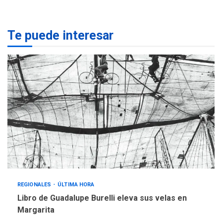
Programa “Cuidadores 360”
para aprender a atender
2
adultos mayores
Te puede interesar
REGIONALES
ÚLTIMA HORA
Mariño fortalece capacidad
operativa con flota
vehicular de 60 unidades
adquiridas en un año de
3
gestión
REGIONALES
ÚLTIMA HORA
Reparan hundimiento de la
«Juan Bautista Arismendi» a
la altura de Macho Muerto
4
REGIONALES
TECNOLOGÍA
ÚLTIMA HORA
REGIONALES
ÚLTIMA HORA
Fedecámaras NE y Unimar
Libro de Guadalupe Burelli eleva sus velas en
trabajan en diplomado para
Margarita
creación y manejo de
5