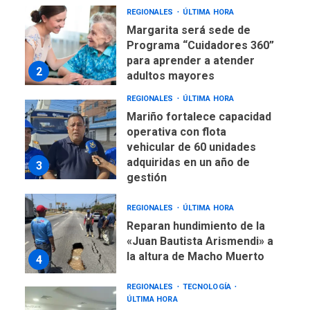
para aprender a atender
2
adultos mayores
REGIONALES
ÚLTIMA HORA
Mariño fortalece capacidad
operativa con flota
vehicular de 60 unidades
adquiridas en un año de
3
gestión
REGIONALES
ÚLTIMA HORA
Reparan hundimiento de la
«Juan Bautista Arismendi» a
la altura de Macho Muerto
4
REGIONALES
TECNOLOGÍA
ÚLTIMA HORA
Fedecámaras NE y Unimar
trabajan en diplomado para
creación y manejo de
5
estadísticas de turismo