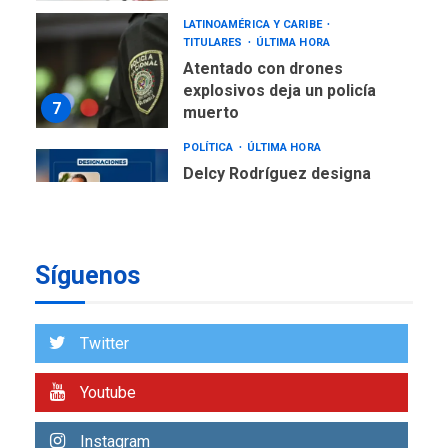
LATINOAMÉRICA Y CARIBE
TITULARES
ÚLTIMA HORA
Atentado con drones
explosivos deja un policía
7
muerto
POLÍTICA
ÚLTIMA HORA
Delcy Rodríguez designa
nuevo presidente de
Corpoelec y nuevo
viceministro de Servicios
1
Eléctricos
Síguenos
DEPORTES
TITULARES
ÚLTIMA HORA
Lionel Messi llega a
Twitter
Argentina para despedir a
2
su padre
Youtube
REGIONALES
ÚLTIMA HORA
Instagram