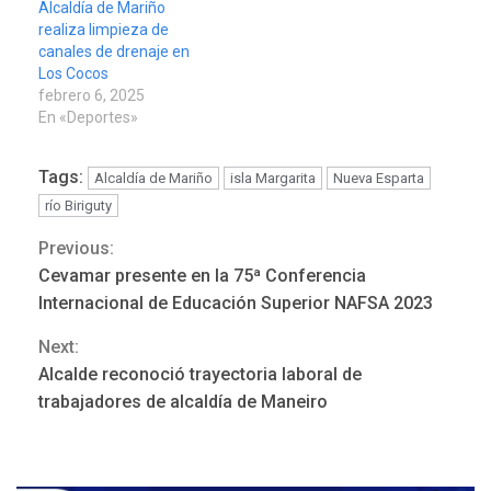
Alcaldía de Mariño
realiza limpieza de
canales de drenaje en
Los Cocos
febrero 6, 2025
En «Deportes»
Tags:
Alcaldía de Mariño
isla Margarita
Nueva Esparta
río Biriguty
Previous:
Continue
Cevamar presente en la 75ª Conferencia
Reading
Internacional de Educación Superior NAFSA 2023
Next:
LATINOAMÉRICA Y CARIBE
Alcalde reconoció trayectoria laboral de
TITULARES
ÚLTIMA HORA
trabajadores de alcaldía de Maneiro
De la Espriella jura como
nuevo presidente de
3
Colombia