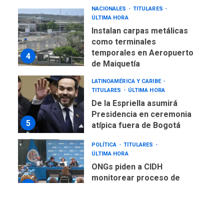
NACIONALES
TITULARES
ÚLTIMA HORA
Instalan carpas metálicas
como terminales
temporales en Aeropuerto
4
de Maiquetía
LATINOAMÉRICA Y CARIBE
TITULARES
ÚLTIMA HORA
De la Espriella asumirá
Presidencia en ceremonia
5
atípica fuera de Bogotá
POLÍTICA
TITULARES
ÚLTIMA HORA
ONGs piden a CIDH
monitorear proceso de
6
diálogo en Venezuela
POLÍTICA
TITULARES
ÚLTIMA HORA