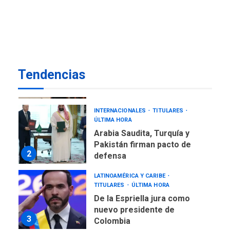
Gobierno y AN2015 en
nueva mesa de diálogo
7
INTERNACIONALES
TITULARES
ÚLTIMA HORA
Tendencias
España impone controles
fronterizos a Italia
1
INTERNACIONALES
TITULARES
ÚLTIMA HORA
Arabia Saudita, Turquía y
Pakistán firman pacto de
2
defensa
LATINOAMÉRICA Y CARIBE
TITULARES
ÚLTIMA HORA
De la Espriella jura como
nuevo presidente de
3
Colombia