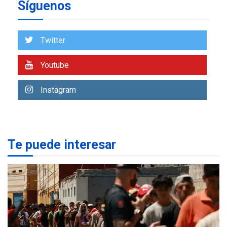
Síguenos
Gobierno y AN2015 en
nueva mesa de diálogo
7
Twitter
INTERNACIONALES
TITULARES
ÚLTIMA HORA
Youtube
España impone controles
fronterizos a Italia
Instagram
1
INTERNACIONALES
TITULARES
ÚLTIMA HORA
Arabia Saudita, Turquía y
Te puede interesar
Pakistán firman pacto de
2
defensa
LATINOAMÉRICA Y CARIBE
TITULARES
ÚLTIMA HORA
De la Espriella jura como
nuevo presidente de
3
Colombia