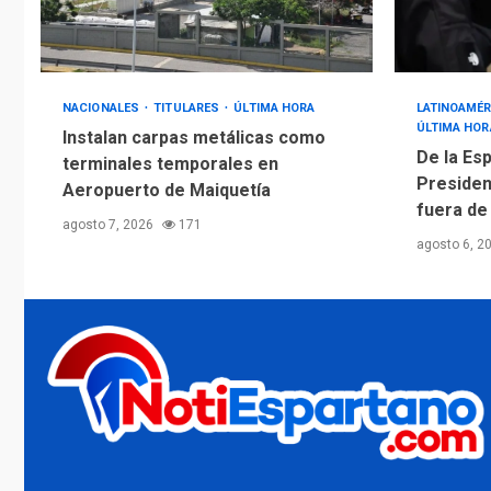
NACIONALES
TITULARES
ÚLTIMA HORA
LATINOAMÉR
ÚLTIMA HOR
Instalan carpas metálicas como
De la Esp
terminales temporales en
Presiden
Aeropuerto de Maiquetía
fuera de
agosto 7, 2026
171
agosto 6, 2