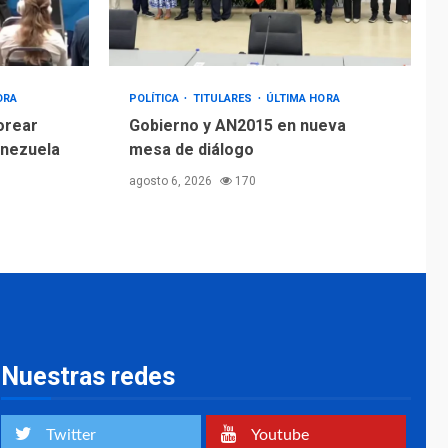
ORA
POLÍTICA
TITULARES
ÚLTIMA HORA
orear
Gobierno y AN2015 en nueva
enezuela
mesa de diálogo
agosto 6, 2026
170
Nuestras redes
Twitter
Youtube