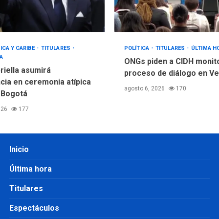
ICA Y CARIBE
TITULARES
POLÍTICA
TITULARES
ÚLTIMA H
A
ONGs piden a CIDH monit
riella asumirá
proceso de diálogo en V
cia en ceremonia atípica
agosto 6, 2026
170
 Bogotá
026
177
Inicio
Última hora
Titulares
Espectáculos