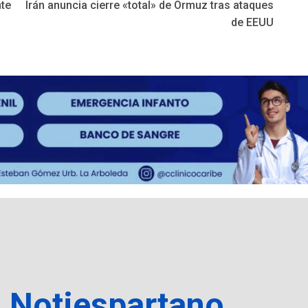
nte
Irán anuncia cierre «total» de Ormuz tras ataques
de EEUU
a Notiespartano