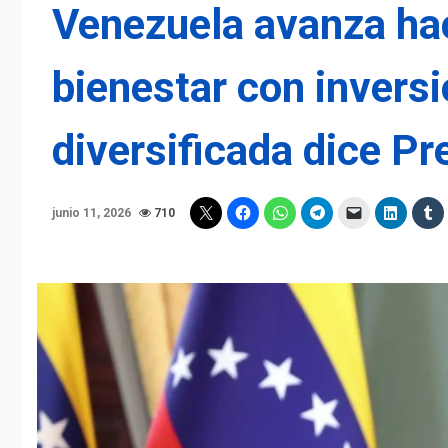
Venezuela avanza hac
bienestar con inversi
diversificada dice Pr
junio 11, 2026
710