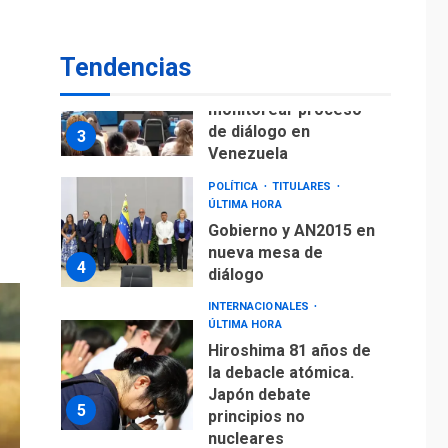
fuera de Bogotá
POLÍTICA
TITULARES
Tendencias
ÚLTIMA HORA
ONGs piden a CIDH
monitorear proceso
de diálogo en
3
Venezuela
POLÍTICA
TITULARES
ÚLTIMA HORA
Gobierno y AN2015 en
nueva mesa de
4
diálogo
INTERNACIONALES
ÚLTIMA HORA
Hiroshima 81 años de
la debacle atómica.
Japón debate
5
principios no
nucleares