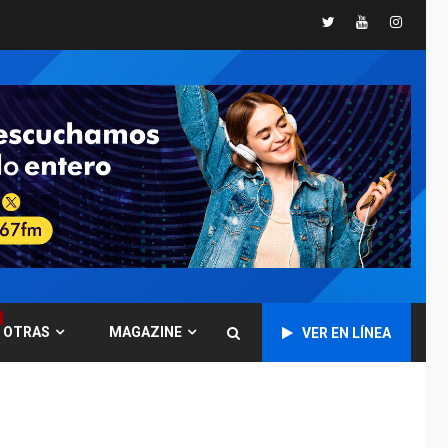
Twitter
Youtube
Instagr
GUERRA EN EL MUNDO
TITULARES
ÚLTIMA HORA
Ucrania y Rusia
intensifican
ofensivas de largo
7
alcance
NACIONALES
TITULARES
ÚLTIMA HORA
Instalan carpas
metálicas como
terminales
temporales en
1
Aeropuerto de
Maiquetía
OTRAS
MAGAZINE
VER EN LÍNEA
LATINOAMÉRICA Y CARIBE
TITULARES
ÚLTIMA HORA
De la Espriella
asumirá Presidencia
en ceremonia atípica
2