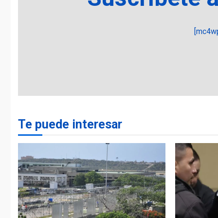
[mc4wp
Te puede interesar