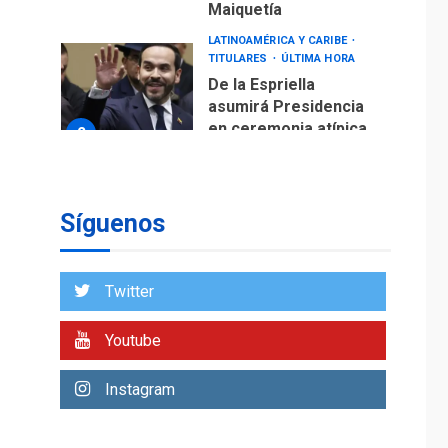
Maiquetía
LATINOAMÉRICA Y CARIBE
TITULARES
ÚLTIMA HORA
De la Espriella
asumirá Presidencia
en ceremonia atípica
2
fuera de Bogotá
POLÍTICA
TITULARES
ÚLTIMA HORA
Síguenos
ONGs piden a CIDH
monitorear proceso
de diálogo en
3
Twitter
Venezuela
POLÍTICA
TITULARES
Youtube
ÚLTIMA HORA
Gobierno y AN2015 en
Instagram
nueva mesa de
4
diálogo
INTERNACIONALES