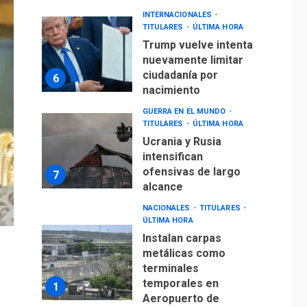
INTERNACIONALES
TITULARES
ÚLTIMA HORA
Trump vuelve intenta
nuevamente limitar
ciudadanía por
6
nacimiento
GUERRA EN EL MUNDO
TITULARES
ÚLTIMA HORA
Ucrania y Rusia
intensifican
ofensivas de largo
7
alcance
NACIONALES
TITULARES
ÚLTIMA HORA
Instalan carpas
metálicas como
terminales
temporales en
1
Aeropuerto de