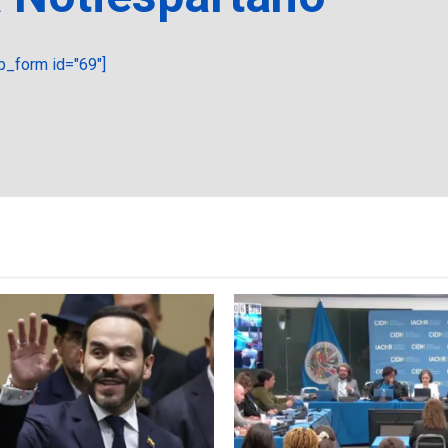
_form id="69"]