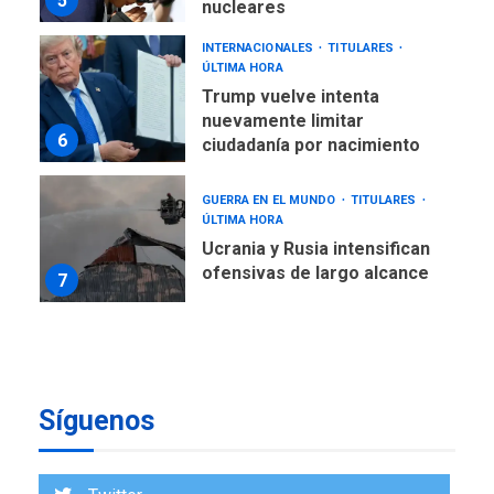
5
nucleares
INTERNACIONALES
TITULARES
ÚLTIMA HORA
Trump vuelve intenta
nuevamente limitar
6
ciudadanía por nacimiento
GUERRA EN EL MUNDO
TITULARES
ÚLTIMA HORA
Ucrania y Rusia intensifican
ofensivas de largo alcance
7
NACIONALES
TITULARES
ÚLTIMA HORA
Instalan carpas metálicas
como terminales
Síguenos
temporales en Aeropuerto
1
de Maiquetía
LATINOAMÉRICA Y CARIBE