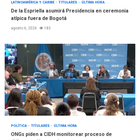
LATINOAMÉRICA Y CARIBE
TITULARES
ÚLTIMA HORA
De la Espriella asumirá Presidencia en ceremonia
atípica fuera de Bogotá
agosto 6, 2026
183
POLÍTICA
TITULARES
ÚLTIMA HORA
ONGs piden a CIDH monitorear proceso de