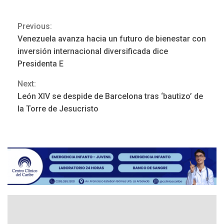
Previous:
Continue
Venezuela avanza hacia un futuro de bienestar con
Reading
inversión internacional diversificada dice
POLÍTICA
TITULARES
ÚLTIMA HORA
Presidenta E
ONGs piden a CIDH
Next:
monitorear proceso de
3
diálogo en Venezuela
León XIV se despide de Barcelona tras ‘bautizo’ de
la Torre de Jesucristo
POLÍTICA
TITULARES
ÚLTIMA HORA
Gobierno y AN2015 en
nueva mesa de diálogo
4
INTERNACIONALES
ÚLTIMA HORA
Hiroshima 81 años de la
debacle atómica. Japón
debate principios no
5
nucleares