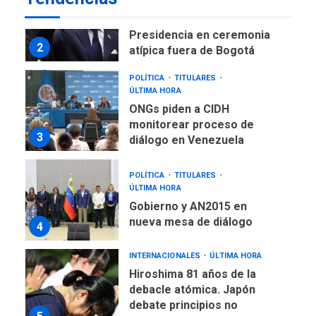
TITULARES
ÚLTIMA HORA
De la Espriella asumirá
Presidencia en ceremonia
2
atípica fuera de Bogotá
POLÍTICA
TITULARES
ÚLTIMA HORA
ONGs piden a CIDH
monitorear proceso de
3
diálogo en Venezuela
POLÍTICA
TITULARES
ÚLTIMA HORA
Gobierno y AN2015 en
nueva mesa de diálogo
4
INTERNACIONALES
ÚLTIMA HORA
Hiroshima 81 años de la
debacle atómica. Japón
debate principios no