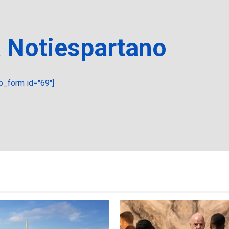
a Notiespartano
_form id="69"]