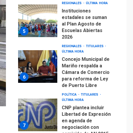
al Plan Agosto de
Escuelas Abiertas
5
2026
REGIONALES
TITULARES
ÚLTIMA HORA
Concejo Municipal de
Mariño respalda a
Cámara de Comercio
6
para reforma de Ley
de Puerto Libre
POLÍTICA
TITULARES
ÚLTIMA HORA
CNP plantea incluir
Libertad de Expresión
en agenda de
7
negociación con
comisión de AN 2015
DESTACADOS
OPINIÓN
ÚLTIMA HORA