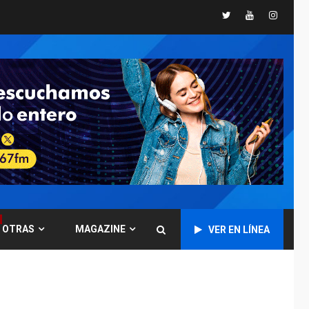
Mariño respalda a
Cámara de Comercio
Twitter
Youtube
Instagr
6
para reforma de Ley
de Puerto Libre
POLÍTICA
TITULARES
ÚLTIMA HORA
CNP plantea incluir
Libertad de Expresión
en agenda de
7
negociación con
comisión de AN 2015
DESTACADOS
OPINIÓN
ÚLTIMA HORA
El Deporte: Un
Legado Tangible para
OTRAS
MAGAZINE
VER EN LÍNEA
Nueva Esparta, por
1
Morel Rodríguez
Ávila
NACIONALES
TITULARES
ÚLTIMA HORA