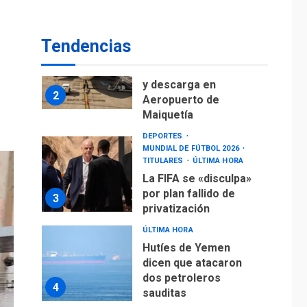
Reanudan
operaciones de carga
Tendencias
y descarga en
2
Aeropuerto de
Maiquetía
DEPORTES
MUNDIAL DE FÚTBOL 2026
TITULARES
ÚLTIMA HORA
La FIFA se «disculpa»
por plan fallido de
3
privatización
ÚLTIMA HORA
Hutíes de Yemen
dicen que atacaron
dos petroleros
4
sauditas
REGIONALES
ÚLTIMA HORA
Instituciones
estadales se suman