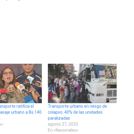
nsporte ratifica el
Transporte urbano en riesgo de
asaje urbano a Bs.140
colapso: 40% de las unidades
6
paralizadas
s»
agosto 27, 2025
En «Nacionales»