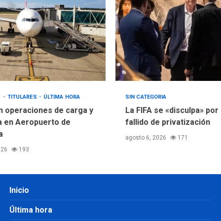
S
TITULARES
ÚLTIMA HORA
SIN CATEGORIA
 operaciones de carga y
La FIFA se «disculpa» por 
 en Aeropuerto de
fallido de privatización
a
agosto 6, 2026
171
026
193
Inicio
Última hora