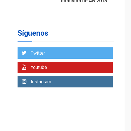
El Deporte: Un
Legado Tangible para
Nueva Esparta, por
1
Morel Rodríguez
Ávila
Síguenos
NACIONALES
TITULARES
ÚLTIMA HORA
Reanudan
Twitter
operaciones de carga
y descarga en
Youtube
2
Aeropuerto de
Maiquetía
Instagram
DEPORTES
MUNDIAL DE FÚTBOL 2026
TITULARES
ÚLTIMA HORA
La FIFA se «disculpa»
por plan fallido de
3
privatización
ÚLTIMA HORA