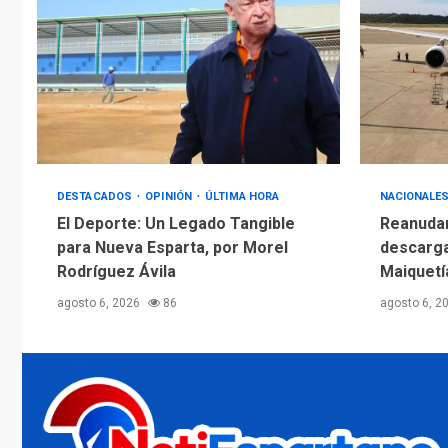
DESTACADOS
OPINIÓN
ÚLTIMA HORA
NACIONALE
El Deporte: Un Legado Tangible
Reanudan
para Nueva Esparta, por Morel
descarga
Rodríguez Ávila
Maiquetí
agosto 6, 2026
86
agosto 6, 2