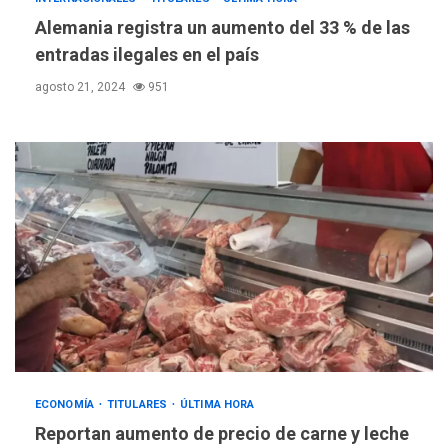
ONGs piden a CIDH
Alemania registra un aumento del 33 % de las
monitorear proceso de
3
diálogo en Venezuela
entradas ilegales en el país
agosto 21, 2024
951
POLÍTICA
TITULARES
ÚLTIMA HORA
Gobierno y AN2015 en
nueva mesa de diálogo
4
INTERNACIONALES
ÚLTIMA HORA
Hiroshima 81 años de la
debacle atómica. Japón
debate principios no
5
nucleares
INTERNACIONALES
TITULARES
ÚLTIMA HORA
Trump vuelve intenta
ECONOMÍA
TITULARES
ÚLTIMA HORA
nuevamente limitar
6
ciudadanía por nacimiento
Reportan aumento de precio de carne y leche