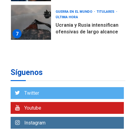
GUERRA EN EL MUNDO
TITULARES
ÚLTIMA HORA
Ucrania y Rusia intensifican
ofensivas de largo alcance
7
NACIONALES
TITULARES
ÚLTIMA HORA
Instalan carpas metálicas
como terminales
Síguenos
temporales en Aeropuerto
1
de Maiquetía
LATINOAMÉRICA Y CARIBE
Twitter
TITULARES
ÚLTIMA HORA
De la Espriella asumirá
Youtube
Presidencia en ceremonia
2
atípica fuera de Bogotá
Instagram
POLÍTICA
TITULARES
ÚLTIMA HORA