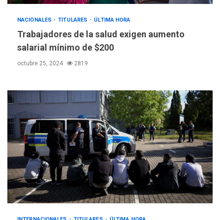
NACIONALES
TITULARES
ÚLTIMA HORA
Trabajadores de la salud exigen aumento
salarial mínimo de $200
octubre 25, 2024
2819
POLÍTICA
TITULARES
ÚLTIMA HORA
INTERNACIONALES
TITULARES
ÚLTIMA HORA