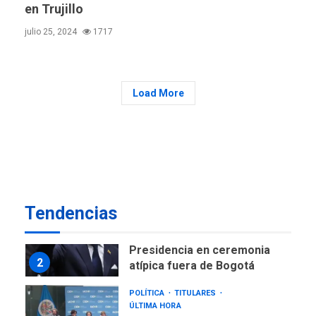
en Trujillo
GUERRA EN EL MUNDO
TITULARES
julio 25, 2024
1717
ÚLTIMA HORA
Ucrania y Rusia intensifican
ofensivas de largo alcance
7
Load More
NACIONALES
TITULARES
ÚLTIMA HORA
Instalan carpas metálicas
como terminales
temporales en Aeropuerto
1
de Maiquetía
LATINOAMÉRICA Y CARIBE
Tendencias
TITULARES
ÚLTIMA HORA
De la Espriella asumirá
Presidencia en ceremonia
2
atípica fuera de Bogotá
POLÍTICA
TITULARES
ÚLTIMA HORA