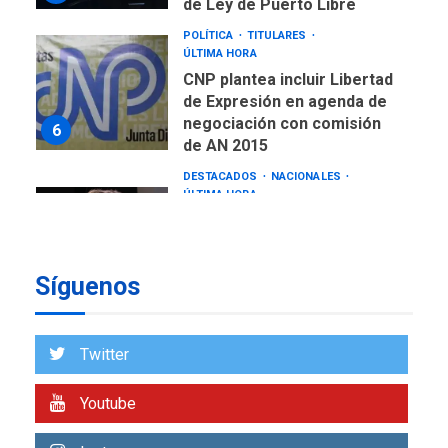
de Ley de Puerto Libre
POLÍTICA
TITULARES
ÚLTIMA HORA
CNP plantea incluir Libertad
de Expresión en agenda de
negociación con comisión
6
de AN 2015
DESTACADOS
NACIONALES
ÚLTIMA HORA
Gobierno nacional y
regional nos respaldaron
desde el primer momento
Síguenos
7
tras terremotos del 24J
asegura Gustavo Duque
NACIONALES
TITULARES
Twitter
ÚLTIMA HORA
Reanudan operaciones de
Youtube
carga y descarga en
1
Aeropuerto de Maiquetía