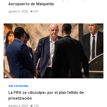
Aeropuerto de Maiquetía
Mariño respalda a Cámara
de Comercio para reforma
5
agosto 6, 2026
151
de Ley de Puerto Libre
SIN CATEGORIA
La FIFA se «disculpa» por el plan fallido de
privatización
agosto 6, 2026
132