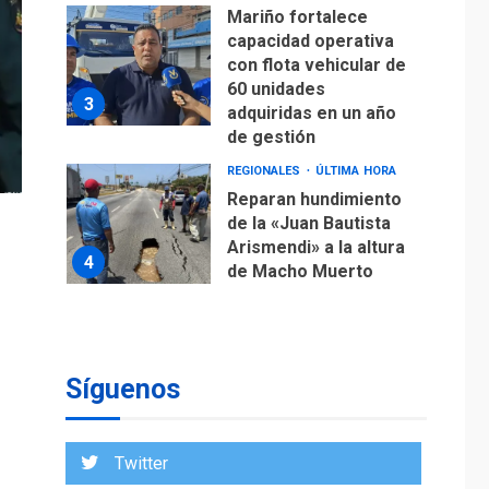
Mariño fortalece
capacidad operativa
con flota vehicular de
60 unidades
3
adquiridas en un año
de gestión
REGIONALES
ÚLTIMA HORA
Reparan hundimiento
de la «Juan Bautista
Arismendi» a la altura
4
de Macho Muerto
REGIONALES
TECNOLOGÍA
ÚLTIMA HORA
Fedecámaras NE y
Unimar trabajan en
Síguenos
diplomado para
creación y manejo de
5
estadísticas de
Twitter
turismo