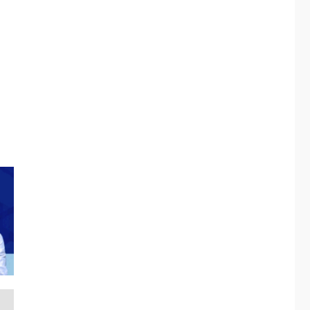
Margarita será sede
de Programa
“Cuidadores 360”
para aprender a
2
atender adultos
mayores
REGIONALES
ÚLTIMA HORA
Mariño fortalece
capacidad operativa
con flota vehicular de
60 unidades
3
adquiridas en un año
de gestión
REGIONALES
ÚLTIMA HORA
Reparan hundimiento
de la «Juan Bautista
Arismendi» a la altura
4
de Macho Muerto
REGIONALES
TECNOLOGÍA