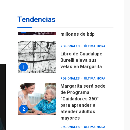
ECONOMÍA
TITULARES
ÚLTIMA HORA
Venezuela requiere
Tendencias
US$183.000 millones
para alcanzar 3
7
millones de bdp
REGIONALES
ÚLTIMA HORA
Libro de Guadalupe
Burelli eleva sus
velas en Margarita
1
REGIONALES
ÚLTIMA HORA
Margarita será sede
de Programa
“Cuidadores 360”
para aprender a
2
atender adultos
mayores
REGIONALES
ÚLTIMA HORA