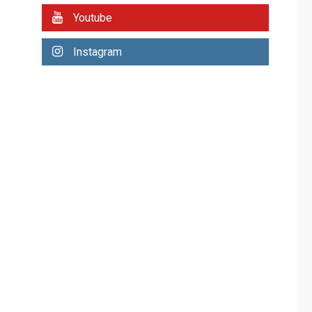
REGIONALES
ÚLTIMA HORA
Youtube
Plan de contingencia
hídrica en Nueva
Instagram
Esparta consolida
avances en territorio
6
insular
ECONOMÍA
TITULARES
ÚLTIMA HORA
Venezuela requiere
US$183.000 millones
para alcanzar 3
7
millones de bdp
REGIONALES
ÚLTIMA HORA
Libro de Guadalupe
Burelli eleva sus
velas en Margarita
1
REGIONALES
ÚLTIMA HORA