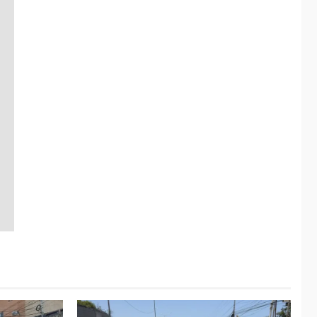
ÚLTIMA HORA
Fedecámaras NE y
Unimar trabajan en
diplomado para
creación y manejo de
5
estadísticas de
turismo