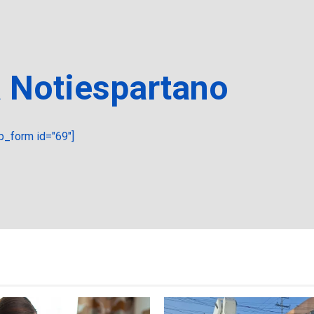
a Notiespartano
_form id="69"]