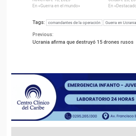
En «Guerra en el mundo»
En «Destacad
Tags:
comandantes de la operación
Guerra en Ucrani
Previous:
Continue
Ucrania afirma que destruyó 15 drones rusos
Reading