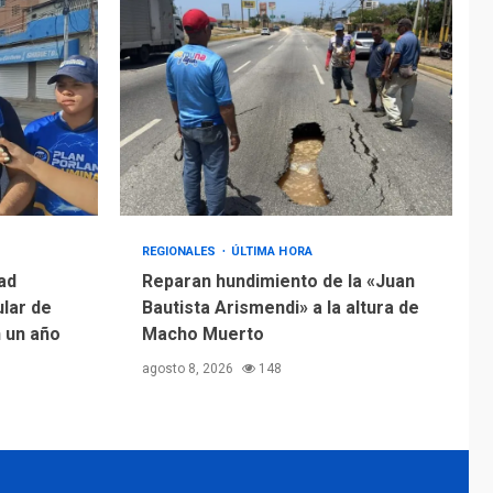
REGIONALES
ÚLTIMA HORA
ad
Reparan hundimiento de la «Juan
ular de
Bautista Arismendi» a la altura de
n un año
Macho Muerto
agosto 8, 2026
148