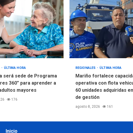
S
ÚLTIMA HORA
REGIONALES
ÚLTIMA HORA
a será sede de Programa
Mariño fortalece capacid
res 360” para aprender a
operativa con flota vehic
adultos mayores
60 unidades adquiridas e
de gestión
026
176
agosto 8, 2026
161
Inicio