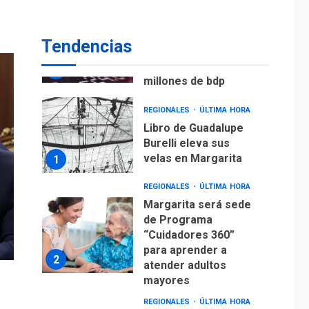
ECONOMÍA
TITULARES
ÚLTIMA HORA
Venezuela requiere
Tendencias
US$183.000 millones
para alcanzar 3
7
millones de bdp
REGIONALES
ÚLTIMA HORA
Libro de Guadalupe
Burelli eleva sus
velas en Margarita
1
REGIONALES
ÚLTIMA HORA
Margarita será sede
de Programa
“Cuidadores 360”
para aprender a
2
atender adultos
mayores
REGIONALES
ÚLTIMA HORA