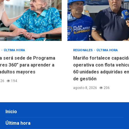
S
ÚLTIMA HORA
REGIONALES
ÚLTIMA HORA
a será sede de Programa
Mariño fortalece capacid
res 360” para aprender a
operativa con flota vehic
adultos mayores
60 unidades adquiridas e
de gestión
026
194
agosto 8, 2026
206
Inicio
Última hora