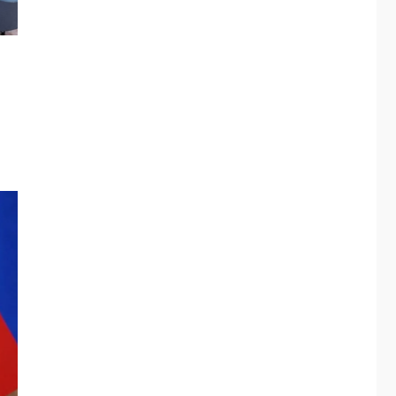
ÚLTIMA HORA
Fedecámaras NE y
Unimar trabajan en
diplomado para
creación y manejo de
5
estadísticas de
turismo