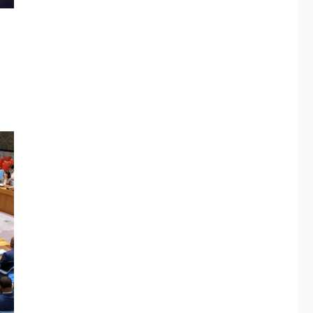
Margarita será sede
de Programa
“Cuidadores 360”
para aprender a
2
atender adultos
mayores
REGIONALES
ÚLTIMA HORA
Mariño fortalece
capacidad operativa
con flota vehicular de
60 unidades
3
adquiridas en un año
de gestión
REGIONALES
ÚLTIMA HORA
Reparan hundimiento
de la «Juan Bautista
Arismendi» a la altura
4
de Macho Muerto
REGIONALES
TECNOLOGÍA