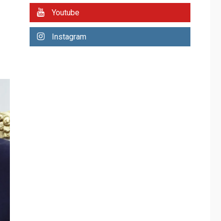
REGIONALES
ÚLTIMA HORA
Youtube
Plan de contingencia
hídrica en Nueva
Instagram
Esparta consolida
avances en territorio
6
insular
ECONOMÍA
TITULARES
ÚLTIMA HORA
Venezuela requiere
US$183.000 millones
para alcanzar 3
7
millones de bdp
REGIONALES
ÚLTIMA HORA
Libro de Guadalupe
Burelli eleva sus
velas en Margarita
1
REGIONALES
ÚLTIMA HORA