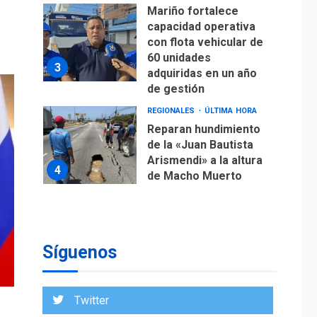
Mariño fortalece
capacidad operativa
con flota vehicular de
60 unidades
3
adquiridas en un año
de gestión
REGIONALES
ÚLTIMA HORA
Reparan hundimiento
de la «Juan Bautista
Arismendi» a la altura
4
de Macho Muerto
REGIONALES
TECNOLOGÍA
ÚLTIMA HORA
Fedecámaras NE y
Unimar trabajan en
Síguenos
diplomado para
creación y manejo de
5
estadísticas de
Twitter
turismo