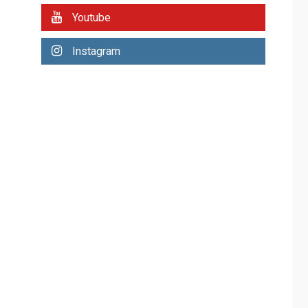
Esparta consolida
avances en territorio
Youtube
6
insular
Instagram
ECONOMÍA
TITULARES
ÚLTIMA HORA
Venezuela requiere
US$183.000 millones
para alcanzar 3
7
millones de bdp
REGIONALES
ÚLTIMA HORA
Libro de Guadalupe
Burelli eleva sus
velas en Margarita
1
REGIONALES
ÚLTIMA HORA
Margarita será sede
de Programa
“Cuidadores 360”
para aprender a
2