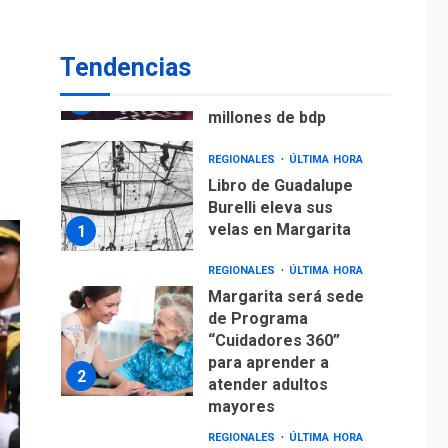
para alcanzar 3
7
millones de bdp
Tendencias
REGIONALES
ÚLTIMA HORA
Libro de Guadalupe
Burelli eleva sus
velas en Margarita
1
REGIONALES
ÚLTIMA HORA
Margarita será sede
de Programa
“Cuidadores 360”
para aprender a
2
atender adultos
mayores
REGIONALES
ÚLTIMA HORA
Mariño fortalece
capacidad operativa
con flota vehicular de
60 unidades