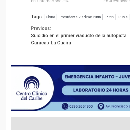
En «Internacionales»
En «Destacad
Tags:
China
Presidente Vladimir Putin
Putin
Rusia
Previous:
Continue
Suicidio en el primer viaducto de la autopista
Reading
Caracas-La Guaira