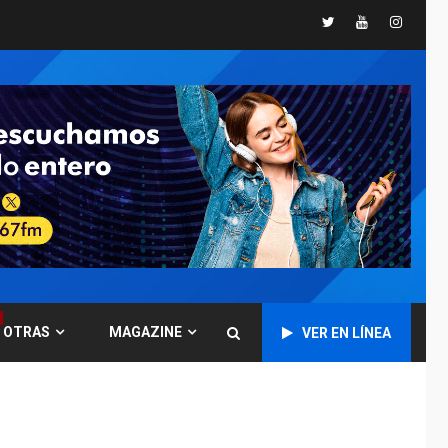
4
de Macho Muerto
Twitter
Youtube
Instagr
REGIONALES
TECNOLOGÍA
ÚLTIMA HORA
Fedecámaras NE y
Unimar trabajan en
diplomado para
creación y manejo de
5
estadísticas de
turismo
REGIONALES
ÚLTIMA HORA
Plan de contingencia
hídrica en Nueva
Esparta consolida
avances en territorio
6
OTRAS
MAGAZINE
VER EN LÍNEA
insular
ECONOMÍA
TITULARES
ÚLTIMA HORA
Venezuela requiere
US$183.000 millones