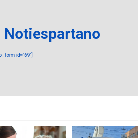
a Notiespartano
_form id="69"]