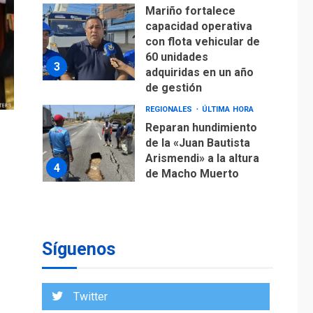
3
adquiridas en un año
de gestión
REGIONALES
ÚLTIMA HORA
Reparan hundimiento
de la «Juan Bautista
Arismendi» a la altura
4
de Macho Muerto
REGIONALES
TECNOLOGÍA
ÚLTIMA HORA
Fedecámaras NE y
Unimar trabajan en
diplomado para
creación y manejo de
5
estadísticas de
turismo
Síguenos
REGIONALES
ÚLTIMA HORA
Plan de contingencia
Twitter
hídrica en Nueva