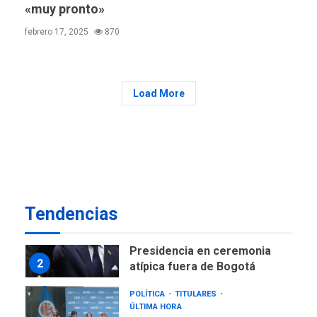
GUERRA EN EL MUNDO
TITULARES
«muy pronto»
ÚLTIMA HORA
Ucrania y Rusia intensifican
febrero 17, 2025
870
ofensivas de largo alcance
7
NACIONALES
TITULARES
ÚLTIMA HORA
Load More
Instalan carpas metálicas
como terminales
temporales en Aeropuerto
1
de Maiquetía
LATINOAMÉRICA Y CARIBE
TITULARES
ÚLTIMA HORA
Tendencias
De la Espriella asumirá
Presidencia en ceremonia
2
atípica fuera de Bogotá
POLÍTICA
TITULARES
ÚLTIMA HORA
ONGs piden a CIDH