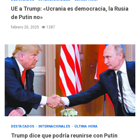
3
diálogo en Venezuela
UE a Trump: «Ucrania es democracia, la Rusia
de Putin no»
POLÍTICA
TITULARES
ÚLTIMA HORA
febrero 20, 2025
1287
Gobierno y AN2015 en
nueva mesa de diálogo
4
INTERNACIONALES
ÚLTIMA HORA
Hiroshima 81 años de la
debacle atómica. Japón
debate principios no
5
nucleares
INTERNACIONALES
TITULARES
ÚLTIMA HORA
Trump vuelve intenta
nuevamente limitar
6
ciudadanía por nacimiento
DESTACADOS
INTERNACIONALES
ÚLTIMA HORA
Trump dice que podría reunirse con Putin