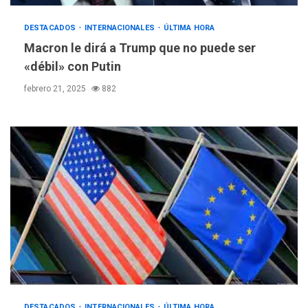
DESTACADOS
INTERNACIONALES
ÚLTIMA HORA
Macron le dirá a Trump que no puede ser
«débil» con Putin
febrero 21, 2025
882
POLÍTICA
TITULARES
ÚLTIMA HORA
ONGs piden a CIDH
monitorear proceso de
DESTACADOS
INTERNACIONALES
ÚLTIMA HORA