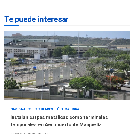
monitorear proceso de
3
diálogo en Venezuela
Te puede interesar
POLÍTICA
TITULARES
ÚLTIMA HORA
Gobierno y AN2015 en
nueva mesa de diálogo
4
INTERNACIONALES
ÚLTIMA HORA
Hiroshima 81 años de la
debacle atómica. Japón
debate principios no
5
nucleares
NACIONALES
TITULARES
ÚLTIMA HORA
Instalan carpas metálicas como terminales
temporales en Aeropuerto de Maiquetía