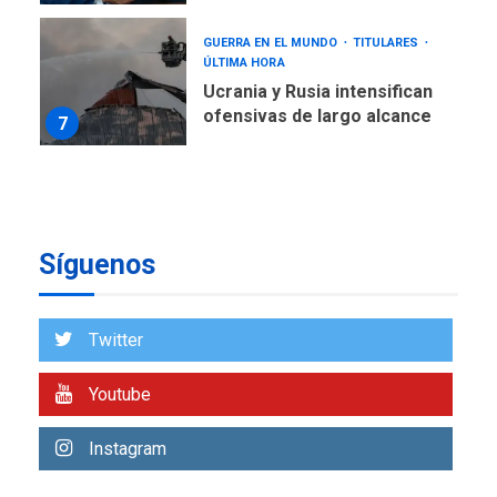
GUERRA EN EL MUNDO
TITULARES
ÚLTIMA HORA
Ucrania y Rusia intensifican
ofensivas de largo alcance
7
NACIONALES
TITULARES
ÚLTIMA HORA
Instalan carpas metálicas
como terminales
temporales en Aeropuerto
1
de Maiquetía
Síguenos
LATINOAMÉRICA Y CARIBE
TITULARES
ÚLTIMA HORA
Twitter
De la Espriella asumirá
Presidencia en ceremonia
2
atípica fuera de Bogotá
Youtube
POLÍTICA
TITULARES
Instagram
ÚLTIMA HORA
ONGs piden a CIDH