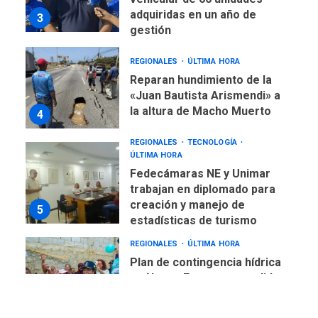
Reparan hundimiento de la
«Juan Bautista Arismendi» a
la altura de Macho Muerto
4
REGIONALES
TECNOLOGÍA
ÚLTIMA HORA
Fedecámaras NE y Unimar
trabajan en diplomado para
creación y manejo de
5
estadísticas de turismo
REGIONALES
ÚLTIMA HORA
Plan de contingencia hídrica
en Nueva Esparta consolida
avances en territorio
6
insular
ECONOMÍA
TITULARES
ÚLTIMA HORA
Venezuela requiere
US$183.000 millones para