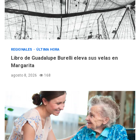
REGIONALES
ÚLTIMA HORA
Reparan hundimiento de la
«Juan Bautista Arismendi» a
la altura de Macho Muerto
4
REGIONALES
TECNOLOGÍA
ÚLTIMA HORA
REGIONALES
ÚLTIMA HORA
Fedecámaras NE y Unimar
Libro de Guadalupe Burelli eleva sus velas en
trabajan en diplomado para
Margarita
creación y manejo de
5
estadísticas de turismo
agosto 8, 2026
168