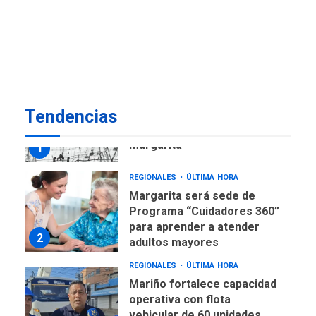
REGIONALES
ÚLTIMA HORA
Libro de Guadalupe Burelli
eleva sus velas en
Margarita
1
REGIONALES
ÚLTIMA HORA
Tendencias
Margarita será sede de
Programa “Cuidadores 360”
para aprender a atender
2
adultos mayores
REGIONALES
ÚLTIMA HORA
Mariño fortalece capacidad
operativa con flota
vehicular de 60 unidades
adquiridas en un año de
3
gestión
REGIONALES
ÚLTIMA HORA