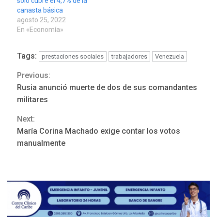
solo cubre el 4,7% de la
canasta básica
agosto 25, 2022
En «Economía»
Tags:
prestaciones sociales
trabajadores
Venezuela
Previous:
Continue
Rusia anunció muerte de dos de sus comandantes
Reading
militares
Next:
REGIONALES
ÚLTIMA HORA
María Corina Machado exige contar los votos
Mariño fortalece capacidad
manualmente
operativa con flota
vehicular de 60 unidades
adquiridas en un año de
3
gestión
REGIONALES
ÚLTIMA HORA
Reparan hundimiento de la