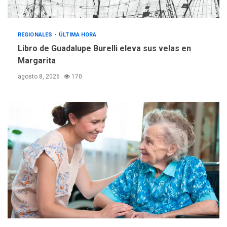
REGIONALES
ÚLTIMA HORA
Reparan hundimiento de la
«Juan Bautista Arismendi» a
REGIONALES
ÚLTIMA HORA
la altura de Macho Muerto
Libro de Guadalupe Burelli eleva sus velas en
4
Margarita
REGIONALES
TECNOLOGÍA
agosto 8, 2026
170
ÚLTIMA HORA
Fedecámaras NE y Unimar
trabajan en diplomado para
creación y manejo de
5
estadísticas de turismo