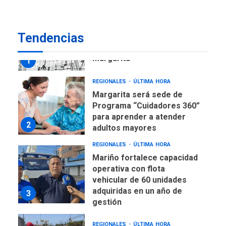
REGIONALES
ÚLTIMA HORA
Tendencias
Libro de Guadalupe Burelli
eleva sus velas en
Margarita
1
REGIONALES
ÚLTIMA HORA
Margarita será sede de
Programa “Cuidadores 360”
para aprender a atender
2
adultos mayores
REGIONALES
ÚLTIMA HORA
Mariño fortalece capacidad
operativa con flota
vehicular de 60 unidades
adquiridas en un año de
3
gestión
REGIONALES
ÚLTIMA HORA