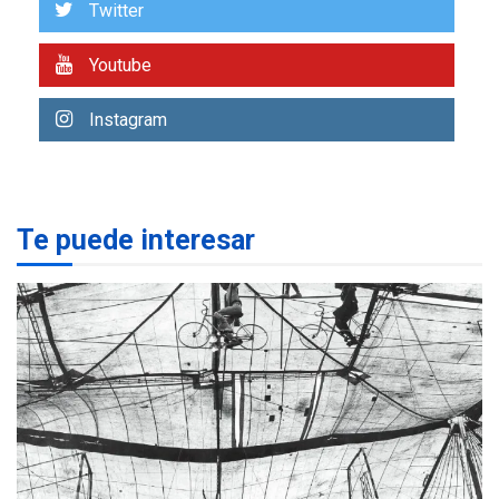
US$183.000 millones para
Twitter
7
alcanzar 3 millones de bdp
Youtube
REGIONALES
ÚLTIMA HORA
Libro de Guadalupe Burelli
Instagram
eleva sus velas en
Margarita
1
REGIONALES
ÚLTIMA HORA
Te puede interesar
Margarita será sede de
Programa “Cuidadores 360”
para aprender a atender
2
adultos mayores
REGIONALES
ÚLTIMA HORA
Mariño fortalece capacidad
operativa con flota
vehicular de 60 unidades
adquiridas en un año de
3
gestión