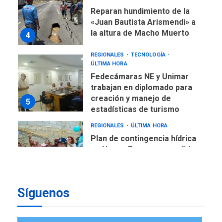
Reparan hundimiento de la
«Juan Bautista Arismendi» a
la altura de Macho Muerto
4
REGIONALES
TECNOLOGÍA
ÚLTIMA HORA
Fedecámaras NE y Unimar
trabajan en diplomado para
creación y manejo de
5
estadísticas de turismo
REGIONALES
ÚLTIMA HORA
Plan de contingencia hídrica
en Nueva Esparta consolida
avances en territorio
6
insular
Síguenos
ECONOMÍA
TITULARES
ÚLTIMA HORA
Venezuela requiere