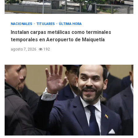
debate principios no
5
nucleares
NACIONALES
TITULARES
ÚLTIMA HORA
Instalan carpas metálicas como terminales
temporales en Aeropuerto de Maiquetía
agosto 7, 2026
192