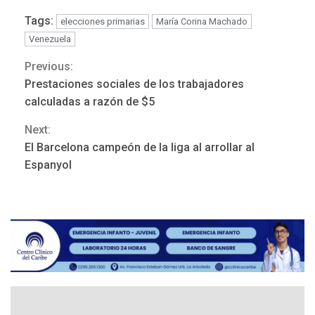
Tags:
elecciones primarias
María Corina Machado
Venezuela
Previous:
Continue
Prestaciones sociales de los trabajadores
POLÍTICA
TITULARES
Reading
ÚLTIMA HORA
calculadas a razón de $5
ONGs piden a CIDH
Next:
monitorear proceso de
3
diálogo en Venezuela
El Barcelona campeón de la liga al arrollar al
Espanyol
POLÍTICA
TITULARES
ÚLTIMA HORA
Gobierno y AN2015 en
nueva mesa de diálogo
4
INTERNACIONALES
ÚLTIMA HORA
Hiroshima 81 años de la
debacle atómica. Japón
debate principios no