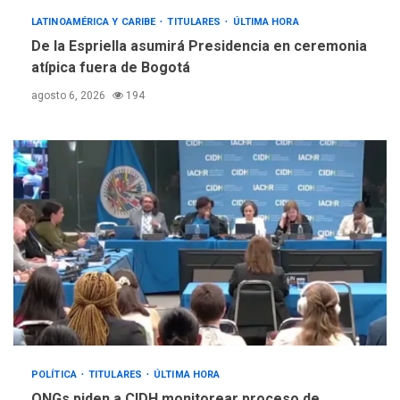
LATINOAMÉRICA Y CARIBE
TITULARES
ÚLTIMA HORA
De la Espriella asumirá Presidencia en ceremonia
atípica fuera de Bogotá
agosto 6, 2026
194
POLÍTICA
TITULARES
ÚLTIMA HORA
ONGs piden a CIDH monitorear proceso de