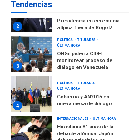
LATINOAMÉRICA Y CARIBE
Tendencias
TITULARES
ÚLTIMA HORA
De la Espriella asumirá
Presidencia en ceremonia
2
atípica fuera de Bogotá
POLÍTICA
TITULARES
ÚLTIMA HORA
ONGs piden a CIDH
monitorear proceso de
3
diálogo en Venezuela
POLÍTICA
TITULARES
ÚLTIMA HORA
Gobierno y AN2015 en
nueva mesa de diálogo
4
INTERNACIONALES
ÚLTIMA HORA
Hiroshima 81 años de la
debacle atómica. Japón