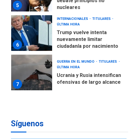
debate principios no
5
nucleares
INTERNACIONALES
TITULARES
ÚLTIMA HORA
Trump vuelve intenta
nuevamente limitar
6
ciudadanía por nacimiento
GUERRA EN EL MUNDO
TITULARES
ÚLTIMA HORA
Ucrania y Rusia intensifican
ofensivas de largo alcance
7
NACIONALES
TITULARES
ÚLTIMA HORA
Instalan carpas metálicas
como terminales
Síguenos
temporales en Aeropuerto
1
de Maiquetía