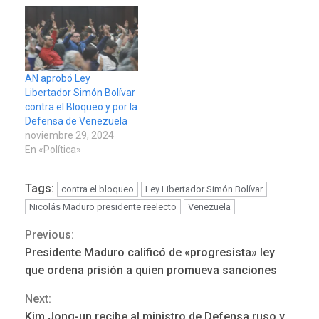
AN aprobó Ley
Libertador Simón Bolívar
contra el Bloqueo y por la
Defensa de Venezuela
noviembre 29, 2024
En «Política»
Tags:
contra el bloqueo
Ley Libertador Simón Bolívar
Nicolás Maduro presidente reelecto
Venezuela
Previous:
Continue
REGIONALES
ÚLTIMA HORA
Presidente Maduro calificó de «progresista» ley
Funsone benefició a 46
Reading
que ordena prisión a quien promueva sanciones
personas con la entrega de
lentes correctivos
3
Next:
Kim Jong-un recibe al ministro de Defensa ruso y