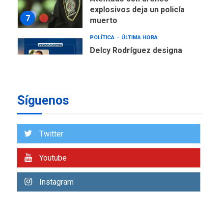
explosivos deja un policía
7
muerto
POLÍTICA
ÚLTIMA HORA
Delcy Rodríguez designa
nuevo presidente de
Corpoelec y nuevo
viceministro de Servicios
1
Eléctricos
Síguenos
DEPORTES
TITULARES
ÚLTIMA HORA
Lionel Messi llega a
Twitter
Argentina para despedir a
2
su padre
Youtube
REGIONALES
ÚLTIMA HORA
Instagram
Funsone benefició a 46
personas con la entrega de
lentes correctivos
3