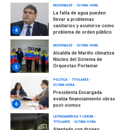
REGIONALES
ÚLTIMA HORA
La falta de agua pueden
llevar a problemas
sanitarios y asumirse como
4
problema de orden público
REGIONALES
ÚLTIMA HORA
Alcaldía de Mariño climatiza
Núcleo del Sistema de
Orquestas Porlamar
5
POLÍTICA
TITULARES
ÚLTIMA HORA
Presidenta Encargada
evalúa financiamiento obras
6
post-sismos
LATINOAMÉRICA Y CARIBE
TITULARES
ÚLTIMA HORA
Atentado con drones