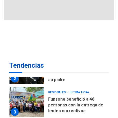
explosivos deja un policía
7
muerto
POLÍTICA
ÚLTIMA HORA
Delcy Rodríguez designa
nuevo presidente de
Corpoelec y nuevo
viceministro de Servicios
1
Eléctricos
DEPORTES
TITULARES
ÚLTIMA HORA
Tendencias
Lionel Messi llega a
Argentina para despedir a
2
su padre
REGIONALES
ÚLTIMA HORA
Funsone benefició a 46
personas con la entrega de
lentes correctivos
3