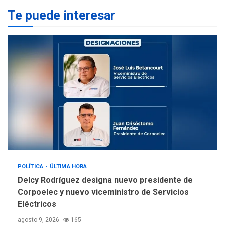
Te puede interesar
REGIONALES
ÚLTIMA HORA
La falta de agua pueden
llevar a problemas
sanitarios y asumirse como
4
problema de orden público
REGIONALES
ÚLTIMA HORA
Alcaldía de Mariño climatiza
Núcleo del Sistema de
Orquestas Porlamar
5
POLÍTICA
ÚLTIMA HORA
Delcy Rodríguez designa nuevo presidente de
Corpoelec y nuevo viceministro de Servicios
Eléctricos
agosto 9, 2026
165