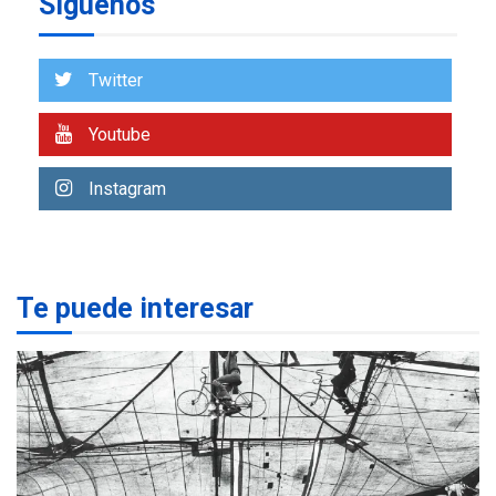
Síguenos
ÚLTIMA HORA
Venezuela requiere
US$183.000 millones para
Twitter
7
alcanzar 3 millones de bdp
Youtube
REGIONALES
ÚLTIMA HORA
Libro de Guadalupe Burelli
Instagram
eleva sus velas en
Margarita
1
REGIONALES
ÚLTIMA HORA
Te puede interesar
Margarita será sede de
Programa “Cuidadores 360”
para aprender a atender
2
adultos mayores
REGIONALES
ÚLTIMA HORA
Mariño fortalece capacidad
operativa con flota
vehicular de 60 unidades