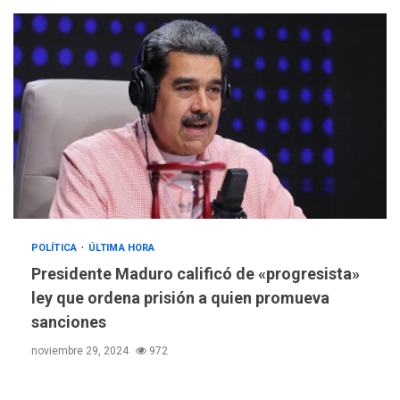
POLÍTICA
ÚLTIMA HORA
Presidente Maduro calificó de «progresista»
REGIONALES
ÚLTIMA HORA
ley que ordena prisión a quien promueva
Mariño fortalece capacidad
sanciones
operativa con flota
vehicular de 60 unidades
noviembre 29, 2024
972
adquiridas en un año de
3
gestión