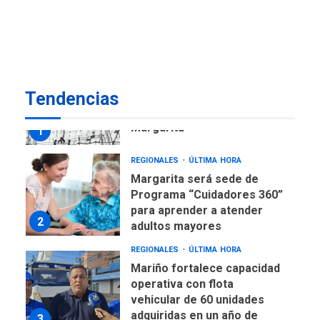
Venezuela requiere
US$183.000 millones para
7
alcanzar 3 millones de bdp
REGIONALES
ÚLTIMA HORA
Tendencias
Libro de Guadalupe Burelli
eleva sus velas en
Margarita
1
REGIONALES
ÚLTIMA HORA
Margarita será sede de
Programa “Cuidadores 360”
para aprender a atender
2
adultos mayores
REGIONALES
ÚLTIMA HORA
Mariño fortalece capacidad
operativa con flota
vehicular de 60 unidades
adquiridas en un año de
3