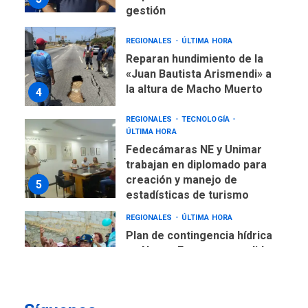
gestión
REGIONALES
ÚLTIMA HORA
Reparan hundimiento de la
«Juan Bautista Arismendi» a
la altura de Macho Muerto
4
REGIONALES
TECNOLOGÍA
ÚLTIMA HORA
Fedecámaras NE y Unimar
trabajan en diplomado para
creación y manejo de
5
estadísticas de turismo
REGIONALES
ÚLTIMA HORA
Plan de contingencia hídrica
en Nueva Esparta consolida
avances en territorio
6
insular
ECONOMÍA
TITULARES