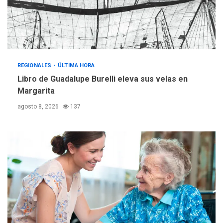
adquiridas en un año de
3
gestión
REGIONALES
ÚLTIMA HORA
Reparan hundimiento de la
«Juan Bautista Arismendi» a
REGIONALES
ÚLTIMA HORA
la altura de Macho Muerto
Libro de Guadalupe Burelli eleva sus velas en
4
Margarita
REGIONALES
TECNOLOGÍA
agosto 8, 2026
137
ÚLTIMA HORA
Fedecámaras NE y Unimar
trabajan en diplomado para
creación y manejo de
5
estadísticas de turismo