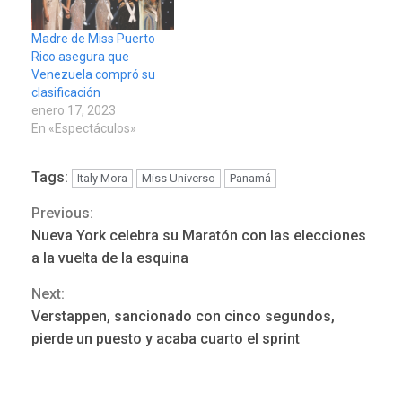
Madre de Miss Puerto
Rico asegura que
Venezuela compró su
clasificación
REGIONALES
ÚLTIMA HORA
enero 17, 2023
Funsone benefició a 46
En «Espectáculos»
personas con la entrega de
lentes correctivos
3
Tags:
Italy Mora
Miss Universo
Panamá
REGIONALES
ÚLTIMA HORA
Previous:
Continue
La falta de agua pueden
Nueva York celebra su Maratón con las elecciones
llevar a problemas
Reading
a la vuelta de la esquina
sanitarios y asumirse como
4
problema de orden público
Next:
Verstappen, sancionado con cinco segundos,
REGIONALES
ÚLTIMA HORA
pierde un puesto y acaba cuarto el sprint
Alcaldía de Mariño climatiza
Núcleo del Sistema de
Orquestas Porlamar
5