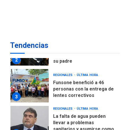
Lionel Messi llega a
Argentina para despedir a
2
su padre
REGIONALES
ÚLTIMA HORA
Funsone benefició a 46
Tendencias
personas con la entrega de
lentes correctivos
3
REGIONALES
ÚLTIMA HORA
La falta de agua pueden
llevar a problemas
sanitarios y asumirse como
4
problema de orden público
REGIONALES
ÚLTIMA HORA
Alcaldía de Mariño climatiza
Núcleo del Sistema de
Orquestas Porlamar
5