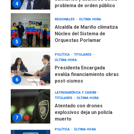
POLÍTICA
TITULARES
ÚLTIMA HORA
Presidenta Encargada
evalúa financiamiento obras
6
post-sismos
LATINOAMÉRICA Y CARIBE
TITULARES
ÚLTIMA HORA
Atentado con drones
explosivos deja un policía
7
muerto
POLÍTICA
ÚLTIMA HORA
Delcy Rodríguez designa
nuevo presidente de
Corpoelec y nuevo
viceministro de Servicios
1
Eléctricos
DEPORTES
TITULARES