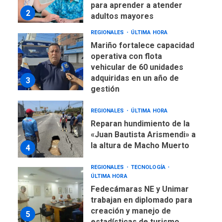
2
adultos mayores
REGIONALES
ÚLTIMA HORA
Mariño fortalece capacidad
operativa con flota
vehicular de 60 unidades
adquiridas en un año de
3
gestión
REGIONALES
ÚLTIMA HORA
Reparan hundimiento de la
«Juan Bautista Arismendi» a
la altura de Macho Muerto
4
REGIONALES
TECNOLOGÍA
ÚLTIMA HORA
Fedecámaras NE y Unimar
trabajan en diplomado para
creación y manejo de
5
estadísticas de turismo