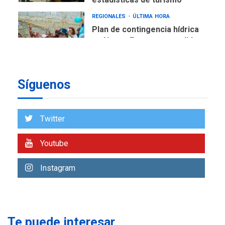
REGIONALES
ÚLTIMA HORA
Plan de contingencia hídrica
en Nueva Esparta consolida
avances en territorio
6
insular
ECONOMÍA
TITULARES
Síguenos
ÚLTIMA HORA
Venezuela requiere
US$183.000 millones para
7
Twitter
alcanzar 3 millones de bdp
Youtube
REGIONALES
ÚLTIMA HORA
Libro de Guadalupe Burelli
eleva sus velas en
Instagram
Margarita
1
REGIONALES
ÚLTIMA HORA
Margarita será sede de
Te puede interesar