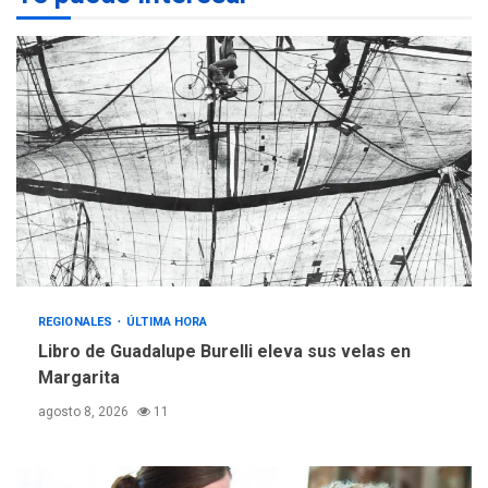
Programa “Cuidadores 360”
para aprender a atender
2
adultos mayores
REGIONALES
ÚLTIMA HORA
Mariño fortalece capacidad
operativa con flota
vehicular de 60 unidades
adquiridas en un año de
3
gestión
REGIONALES
ÚLTIMA HORA
Reparan hundimiento de la
«Juan Bautista Arismendi» a
REGIONALES
ÚLTIMA HORA
la altura de Macho Muerto
4
Libro de Guadalupe Burelli eleva sus velas en
Margarita
REGIONALES
TECNOLOGÍA
ÚLTIMA HORA
agosto 8, 2026
11
Fedecámaras NE y Unimar
trabajan en diplomado para
creación y manejo de
5