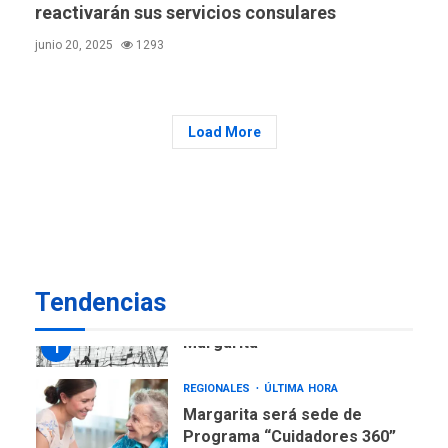
reactivarán sus servicios consulares
Plan de contingencia hídrica
en Nueva Esparta consolida
junio 20, 2025
1293
avances en territorio
6
insular
ECONOMÍA
TITULARES
Load More
ÚLTIMA HORA
Venezuela requiere
US$183.000 millones para
7
alcanzar 3 millones de bdp
REGIONALES
ÚLTIMA HORA
Libro de Guadalupe Burelli
Tendencias
eleva sus velas en
Margarita
1
REGIONALES
ÚLTIMA HORA
Margarita será sede de
Programa “Cuidadores 360”
para aprender a atender