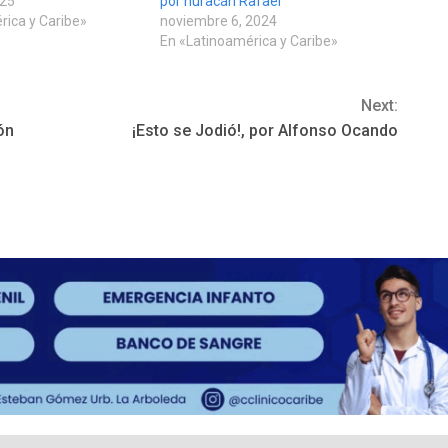
025
por huracán Rafael
rica y Caribe»
noviembre 6, 2024
En «Latinoamérica y Caribe»
Next:
ón
¡Esto se Jodió!, por Alfonso Ocando