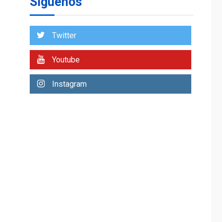
Síguenos
Venezuela requiere
US$183.000 millones
para alcanzar 3
1
millones de bdp
Twitter
ECONOMÍA
ÚLTIMA HORA
Youtube
Puerto de La Guaira
operativo y sin
Instagram
paralizarse
nacionalización de
2
mercancías
NACIONALES
TITULARES
ÚLTIMA HORA
Dólar cierra la
semana en 756,71
3
bolívares
POLÍTICA
TITULARES
ÚLTIMA HORA
Libertad plena para
jueza María Lourdes