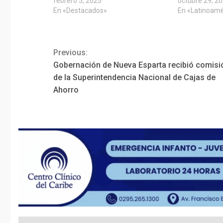
febrero 5, 2025
octubre 29, 2
En «Destacados»
En «Latinoamé
Previous:
Continue
Gobernación de Nueva Esparta recibió comisi
Reading
de la Superintendencia Nacional de Cajas de
Ahorro