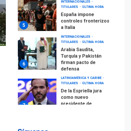
INTERNACIONALES
TITULARES
ÚLTIMA HORA
España impone
controles fronterizos
5
a Italia
INTERNACIONALES
TITULARES
ÚLTIMA HORA
Arabia Saudita,
Turquía y Pakistán
firman pacto de
6
defensa
LATINOAMÉRICA Y CARIBE
TITULARES
ÚLTIMA HORA
De la Espriella jura
como nuevo
presidente de
7
Colombia
ECONOMÍA
TITULARES
ÚLTIMA HORA