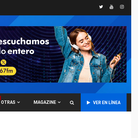
España impone
Twitter
Youtube
Instagr
controles fronterizos
5
a Italia
INTERNACIONALES
TITULARES
ÚLTIMA HORA
Arabia Saudita,
Turquía y Pakistán
firman pacto de
6
defensa
LATINOAMÉRICA Y CARIBE
TITULARES
ÚLTIMA HORA
De la Espriella jura
como nuevo
presidente de
7
OTRAS
MAGAZINE
VER EN LÍNEA
Colombia
ECONOMÍA
TITULARES
ÚLTIMA HORA
Venezuela requiere
US$183.000 millones