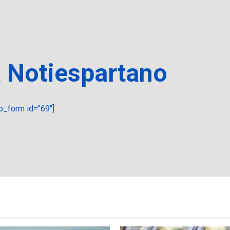
a Notiespartano
_form id="69"]