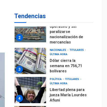
para alcanzar 3
1
millones de bdp
Tendencias
ECONOMÍA
ÚLTIMA HORA
Puerto de La Guaira
operativo y sin
paralizarse
nacionalización de
2
mercancías
NACIONALES
TITULARES
ÚLTIMA HORA
Dólar cierra la
semana en 756,71
3
bolívares
POLÍTICA
TITULARES
ÚLTIMA HORA
Libertad plena para
jueza María Lourdes
4
Afiuni