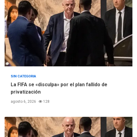
Concejo Municipal de
Mariño respalda a Cámara
de Comercio para reforma
5
de Ley de Puerto Libre
SIN CATEGORIA
La FIFA se «disculpa» por el plan fallido de
privatización
agosto 6, 2026
128