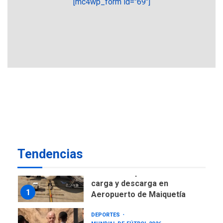
[mc4wp_form id="69"]
ÚLTIMA HORA
CNP plantea incluir Libertad
de Expresión en agenda de
negociación con comisión
6
de AN 2015
DESTACADOS
NACIONALES
ÚLTIMA HORA
Gobierno nacional y
regional nos respaldaron
desde el primer momento
7
tras terremotos del 24J
asegura Gustavo Duque
Tendencias
NACIONALES
TITULARES
ÚLTIMA HORA
Reanudan operaciones de
carga y descarga en
1
Aeropuerto de Maiquetía
DEPORTES