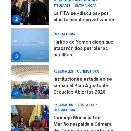
MUNDIAL DE FÚTBOL 2026
TITULARES
ÚLTIMA HORA
La FIFA se «disculpa» por
2
plan fallido de privatización
ÚLTIMA HORA
Hutíes de Yemen dicen que
atacaron dos petroleros
sauditas
3
REGIONALES
ÚLTIMA HORA
Instituciones estadales se
suman al Plan Agosto de
Escuelas Abiertas 2026
4
REGIONALES
TITULARES
ÚLTIMA HORA
Concejo Municipal de
Mariño respalda a Cámara
de Comercio para reforma