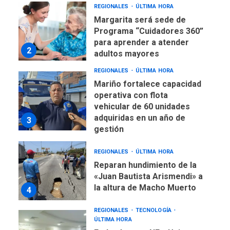
REGIONALES
ÚLTIMA HORA
Margarita será sede de
Programa “Cuidadores 360”
para aprender a atender
2
adultos mayores
REGIONALES
ÚLTIMA HORA
Mariño fortalece capacidad
operativa con flota
vehicular de 60 unidades
adquiridas en un año de
3
gestión
REGIONALES
ÚLTIMA HORA
Reparan hundimiento de la
«Juan Bautista Arismendi» a
la altura de Macho Muerto
4
REGIONALES
TECNOLOGÍA
ÚLTIMA HORA