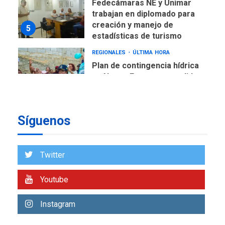
Fedecámaras NE y Unimar
trabajan en diplomado para
creación y manejo de
5
estadísticas de turismo
REGIONALES
ÚLTIMA HORA
Plan de contingencia hídrica
en Nueva Esparta consolida
avances en territorio
6
insular
Síguenos
ECONOMÍA
TITULARES
ÚLTIMA HORA
Venezuela requiere
US$183.000 millones para
Twitter
7
alcanzar 3 millones de bdp
Youtube
REGIONALES
ÚLTIMA HORA
Libro de Guadalupe Burelli
Instagram
eleva sus velas en
Margarita
1