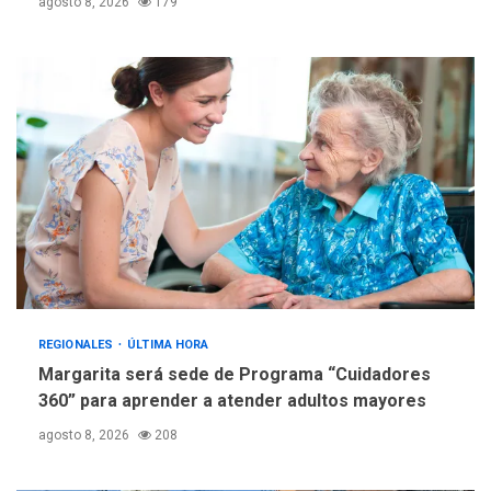
agosto 8, 2026
179
ÚLTIMA HORA
Fedecámaras NE y Unimar
trabajan en diplomado para
creación y manejo de
5
estadísticas de turismo
REGIONALES
ÚLTIMA HORA
Margarita será sede de Programa “Cuidadores
360” para aprender a atender adultos mayores
agosto 8, 2026
208