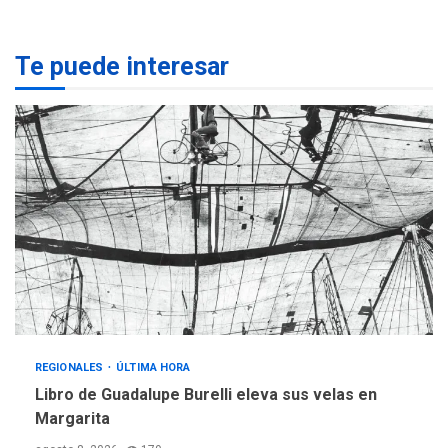
REGIONALES
ÚLTIMA HORA
Te puede interesar
Margarita será sede de
Programa “Cuidadores 360”
para aprender a atender
2
adultos mayores
REGIONALES
ÚLTIMA HORA
Mariño fortalece capacidad
operativa con flota
vehicular de 60 unidades
adquiridas en un año de
3
gestión
REGIONALES
ÚLTIMA HORA
Reparan hundimiento de la
«Juan Bautista Arismendi» a
REGIONALES
ÚLTIMA HORA
la altura de Macho Muerto
Libro de Guadalupe Burelli eleva sus velas en
4
Margarita
REGIONALES
TECNOLOGÍA