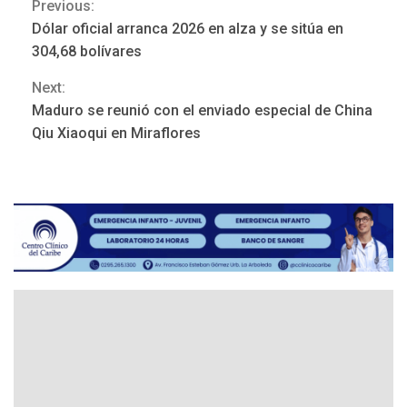
Previous:
Continue
Dólar oficial arranca 2026 en alza y se sitúa en
Reading
304,68 bolívares
Next:
REGIONALES
ÚLTIMA HORA
Maduro se reunió con el enviado especial de China
Mariño fortalece capacidad
Qiu Xiaoqui en Miraflores
operativa con flota
vehicular de 60 unidades
adquiridas en un año de
3
gestión
REGIONALES
ÚLTIMA HORA
Reparan hundimiento de la
«Juan Bautista Arismendi» a
la altura de Macho Muerto
4
REGIONALES
TECNOLOGÍA
ÚLTIMA HORA
Fedecámaras NE y Unimar