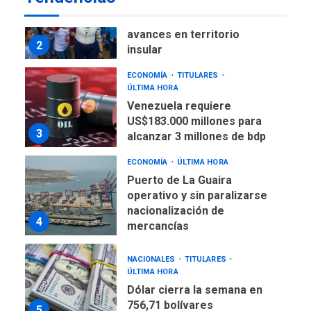
Plan de contingencia hídrica
en Nueva Esparta consolida
avances en territorio
2
insular
ECONOMÍA
TITULARES
ÚLTIMA HORA
Venezuela requiere
US$183.000 millones para
3
alcanzar 3 millones de bdp
ECONOMÍA
ÚLTIMA HORA
Puerto de La Guaira
operativo y sin paralizarse
nacionalización de
4
mercancías
NACIONALES
TITULARES
ÚLTIMA HORA
Dólar cierra la semana en
756,71 bolívares
5