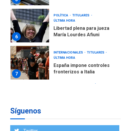
POLÍTICA
TITULARES
ÚLTIMA HORA
Libertad plena para jueza
María Lourdes Afiuni
6
INTERNACIONALES
TITULARES
ÚLTIMA HORA
España impone controles
fronterizos a Italia
7
REGIONALES
TECNOLOGÍA
ÚLTIMA HORA
Fedecámaras NE y Unimar
trabajan en diplomado para
Síguenos
creación y manejo de
1
estadísticas de turismo
REGIONALES
ÚLTIMA HORA
Twitter