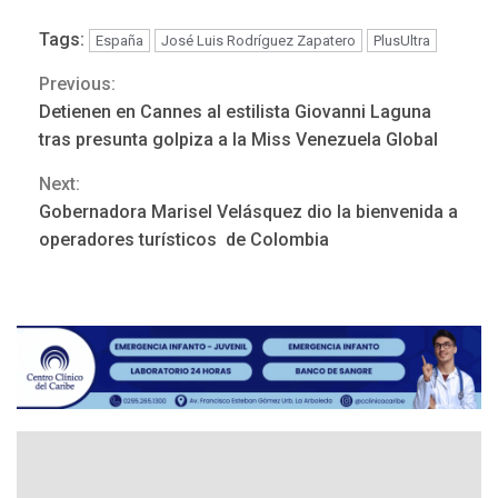
Tags:
España
José Luis Rodríguez Zapatero
PlusUltra
Previous:
Continue
Detienen en Cannes al estilista Giovanni Laguna
ECONOMÍA
TITULARES
Reading
ÚLTIMA HORA
tras presunta golpiza a la Miss Venezuela Global
Venezuela requiere
Next:
US$183.000 millones para
3
alcanzar 3 millones de bdp
Gobernadora Marisel Velásquez dio la bienvenida a
operadores turísticos de Colombia
ECONOMÍA
ÚLTIMA HORA
Puerto de La Guaira
operativo y sin paralizarse
nacionalización de
4
mercancías
NACIONALES
TITULARES
ÚLTIMA HORA
Dólar cierra la semana en
756,71 bolívares
5