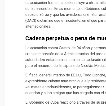
La acusación formal también incluye a otros mil
de las avionetas. En su momento, el Gobierno c
espacio aéreo y que los aviadores eran «terrorist
(OACI) dictaminó que el incidente, en el que par
internacionales.
Cadena perpetua o pena de mu
La acusación contra Castro, de 94 años y herm
creciente presión de la Administración del presid
autoridades estadounidenses no han aclarado cóm
pero el recuerdo de la captura de Nicolás Madur
El fiscal general interino de EE.UU., Todd Blanch
expresidente cubano muestran que el presidente
«si matas estadounidenses, te perseguiremos». 
queridos y a los amigos que han cargado con el d
El Gobierno de Cuba reaccionó a través de su pr