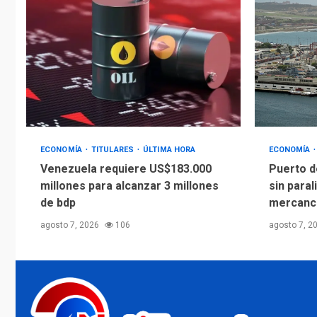
ECONOMÍA
TITULARES
ÚLTIMA HORA
ECONOMÍA
Venezuela requiere US$183.000
Puerto d
millones para alcanzar 3 millones
sin paral
de bdp
mercanc
agosto 7, 2026
106
agosto 7, 2