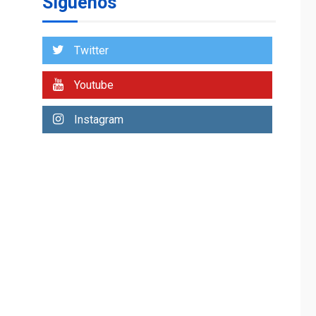
Síguenos
Venezuela requiere
US$183.000 millones
para alcanzar 3
1
millones de bdp
Twitter
ECONOMÍA
ÚLTIMA HORA
Youtube
Puerto de La Guaira
operativo y sin
Instagram
paralizarse
nacionalización de
2
mercancías
NACIONALES
TITULARES
ÚLTIMA HORA
Dólar cierra la
semana en 756,71
3
bolívares
POLÍTICA
TITULARES
ÚLTIMA HORA
Libertad plena para
jueza María Lourdes