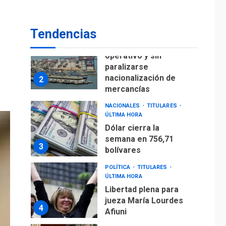
para alcanzar 3
1
millones de bdp
Tendencias
ECONOMÍA
ÚLTIMA HORA
Puerto de La Guaira
operativo y sin
paralizarse
nacionalización de
2
mercancías
NACIONALES
TITULARES
ÚLTIMA HORA
Dólar cierra la
semana en 756,71
3
bolívares
POLÍTICA
TITULARES
ÚLTIMA HORA
Libertad plena para
jueza María Lourdes
4
Afiuni