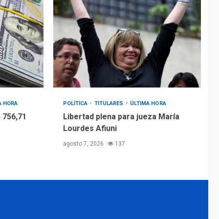
A HORA
POLÍTICA
TITULARES
ÚLTIMA HORA
 756,71
Libertad plena para jueza María
Lourdes Afiuni
agosto 7, 2026
137