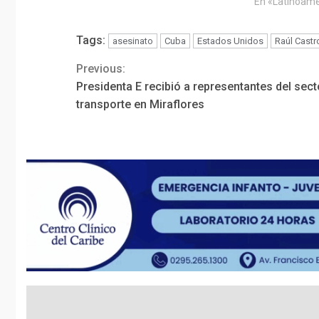
En «Latinoamé
Tags:
asesinato
Cuba
Estados Unidos
Raúl Castr
Previous:
Continue
Presidenta E recibió a representantes del sect
Reading
transporte en Miraflores