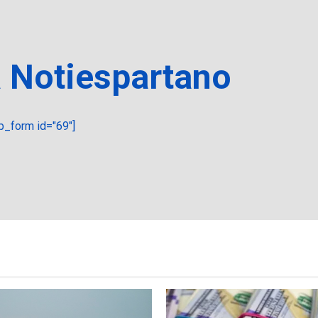
a Notiespartano
_form id="69"]