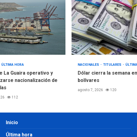
ÚLTIMA HORA
NACIONALES
TITULARES
ÚLTIM
e La Guaira operativo y
Dólar cierra la semana en
izarse nacionalización de
bolívares
ías
agosto 7, 2026
120
026
112
Inicio
Última hora