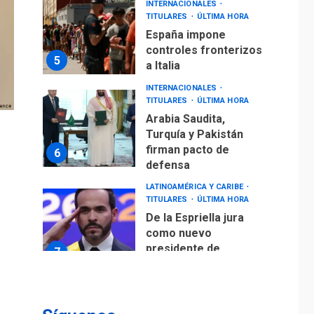
INTERNACIONALES
TITULARES
ÚLTIMA HORA
España impone
controles fronterizos
5
a Italia
INTERNACIONALES
TITULARES
ÚLTIMA HORA
Arabia Saudita,
Turquía y Pakistán
firman pacto de
6
defensa
LATINOAMÉRICA Y CARIBE
TITULARES
ÚLTIMA HORA
De la Espriella jura
como nuevo
presidente de
7
Colombia
ECONOMÍA
TITULARES
ÚLTIMA HORA