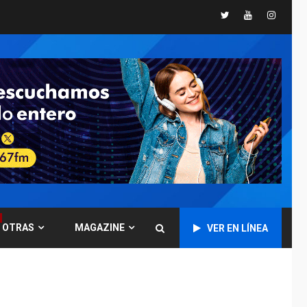
España impone
Twitter
Youtube
Instagr
controles fronterizos
5
a Italia
INTERNACIONALES
TITULARES
ÚLTIMA HORA
Arabia Saudita,
Turquía y Pakistán
firman pacto de
6
defensa
LATINOAMÉRICA Y CARIBE
TITULARES
ÚLTIMA HORA
De la Espriella jura
como nuevo
presidente de
7
OTRAS
MAGAZINE
VER EN LÍNEA
Colombia
ECONOMÍA
TITULARES
ÚLTIMA HORA
Venezuela requiere
US$183.000 millones