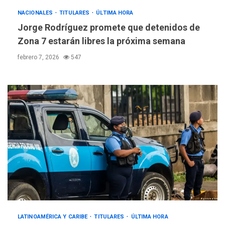
NACIONALES
TITULARES
ÚLTIMA HORA
Jorge Rodríguez promete que detenidos de
POLÍTICA
ÚLTIMA HORA
Zona 7 estarán libres la próxima semana
Delcy Rodríguez designa
nuevo presidente de
febrero 7, 2026
547
Corpoelec y nuevo
viceministro de Servicios
3
Eléctricos
DEPORTES
TITULARES
ÚLTIMA HORA
Lionel Messi llega a
Argentina para despedir a
4
su padre
REGIONALES
ÚLTIMA HORA
Funsone benefició a 46
personas con la entrega de
lentes correctivos
5
LATINOAMÉRICA Y CARIBE
TITULARES
ÚLTIMA HORA