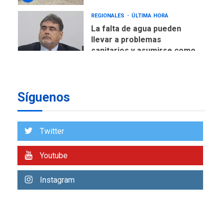
REGIONALES
ÚLTIMA HORA
La falta de agua pueden
llevar a problemas
sanitarios y asumirse como
6
problema de orden público
REGIONALES
ÚLTIMA HORA
Síguenos
Alcaldía de Mariño climatiza
Núcleo del Sistema de
Orquestas Porlamar
7
Twitter
REGIONALES
ÚLTIMA HORA
Youtube
Alcaldía de Maneiro sigue
atendiendo falta de agua
Instagram
con plan de contingencia
1
OPINIÓN
ÚLTIMA HORA