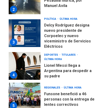
Pesadilla hídrica, por
Manuel Avila
2
POLÍTICA
ÚLTIMA HORA
Delcy Rodríguez designa
nuevo presidente de
Corpoelec y nuevo
viceministro de Servicios
3
Eléctricos
DEPORTES
TITULARES
ÚLTIMA HORA
Lionel Messi llega a
Argentina para despedir a
4
su padre
REGIONALES
ÚLTIMA HORA
Funsone benefició a 46
personas con la entrega de
lentes correctivos
5