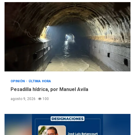
5
OPINIÓN
ÚLTIMA HORA
Pesadilla hídrica, por Manuel Avila
agosto 9, 2026
100