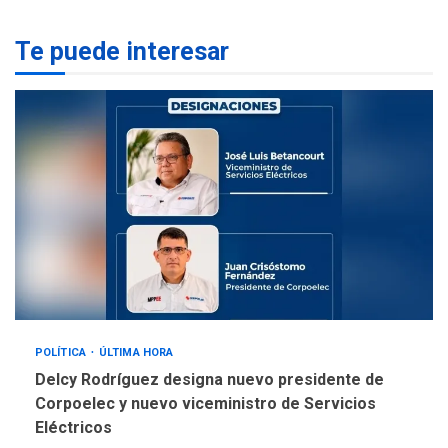
lentes correctivos
3
Te puede interesar
REGIONALES
ÚLTIMA HORA
La falta de agua pueden
llevar a problemas
sanitarios y asumirse como
4
problema de orden público
REGIONALES
ÚLTIMA HORA
Alcaldía de Mariño climatiza
Núcleo del Sistema de
Orquestas Porlamar
5
POLÍTICA
ÚLTIMA HORA
Delcy Rodríguez designa nuevo presidente de
Corpoelec y nuevo viceministro de Servicios
Eléctricos