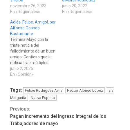
noviembre 26, 2023
junio 20, 2022
En «Regionales»
En «Regionales»
Adiós. Felipe. Amigo!, por
Alfonso Ocando
Bustamante
Termina Mayo con la
triste noticia del
fallecimiento de un buen
amigo. Confieso que la
noticia trae múltiples
recuerdos de las
junio 2, 2026
vivencias de un hermano
En «Opinión»
de lucha, que nunca bajo
la cabeza, irreverente y
Tags:
Felipe Rodríguez Avila
Héctor Alonso López
isla
obsesionado en sus
creencias. Felipe, no
Margarita
Nueva Esparta
partió de este plano,
REGIONALES
ÚLTIMA HORA
Previous:
Continue
porque siempre estará
Funsone benefició a 46
presente entre nosotros,
Pagan incremento del Ingreso Integral de los
personas con la entrega de
…
Reading
Trabajadores de mayo
lentes correctivos
3