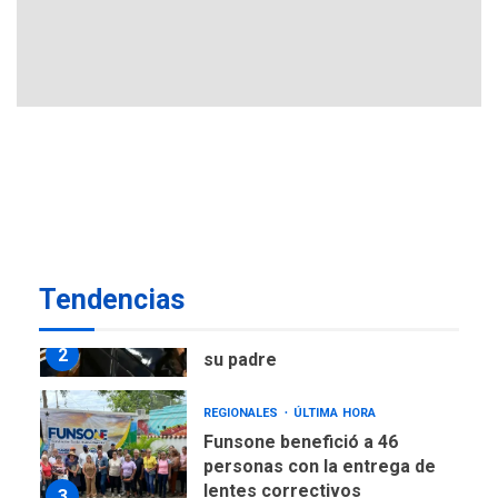
Atentado con drones
explosivos deja un policía
7
muerto
POLÍTICA
ÚLTIMA HORA
Delcy Rodríguez designa
nuevo presidente de
Corpoelec y nuevo
viceministro de Servicios
1
Eléctricos
DEPORTES
TITULARES
ÚLTIMA HORA
Tendencias
Lionel Messi llega a
Argentina para despedir a
2
su padre
REGIONALES
ÚLTIMA HORA
Funsone benefició a 46
personas con la entrega de
lentes correctivos
3