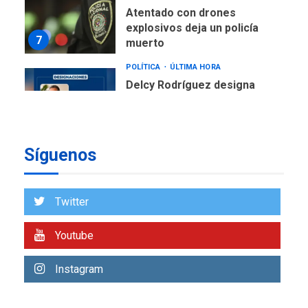
Atentado con drones
explosivos deja un policía
7
muerto
POLÍTICA
ÚLTIMA HORA
Delcy Rodríguez designa
nuevo presidente de
Corpoelec y nuevo
viceministro de Servicios
1
Eléctricos
Síguenos
DEPORTES
TITULARES
ÚLTIMA HORA
Lionel Messi llega a
Twitter
Argentina para despedir a
2
su padre
Youtube
REGIONALES
ÚLTIMA HORA
Instagram
Funsone benefició a 46
personas con la entrega de