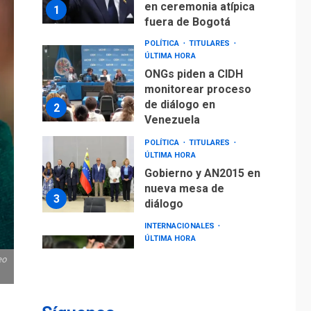
de diálogo en
2
Venezuela
POLÍTICA
TITULARES
ÚLTIMA HORA
Gobierno y AN2015 en
nueva mesa de
3
diálogo
INTERNACIONALES
ÚLTIMA HORA
Hiroshima 81 años de
la debacle atómica.
Japón debate
4
principios no
nucleares
INTERNACIONALES
TITULARES
ÚLTIMA HORA
eo
Trump vuelve intenta
nuevamente limitar
ciudadanía por
5