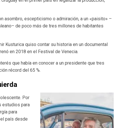
a Uruguay en el primer país en legalizar la producción,
 con asombro, escepticismo o admiración, a un «paisito» –
Galeano– de poco más de tres millones de habitantes
mir Kusturica quiso contar su historia en un documental
trenó en 2018 en el Festival de Venecia.
nterés que había en conocer a un presidente que tres
ión récord del 65 %.
uierda
dolescente. Por
s estudios para
rgía para
 el país desde