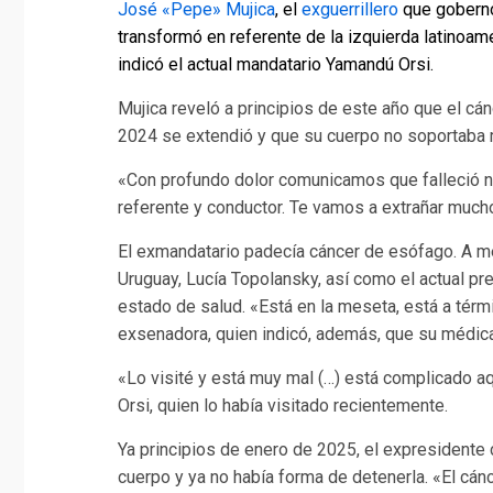
José «Pepe» Mujica
, el
exguerrillero
que gober
transformó en referente de la izquierda latinoam
indicó el actual mandatario Yamandú Orsi.
Mujica reveló a principios de este año que el c
2024 se extendió y que su cuerpo no soportaba 
«Con profundo dolor comunicamos que falleció n
referente y conductor. Te vamos a extrañar mucho 
El exmandatario padecía cáncer de esófago. A 
Uruguay, Lucía Topolansky, así como el actual pr
estado de salud. «Está en la meseta, está a térmi
exsenadora, quien indicó, además, que su médica 
«Lo visité y está muy mal (…) está complicado aq
Orsi, quien lo había visitado recientemente.
Ya principios de enero de 2025, el expresident
cuerpo y ya no había forma de detenerla. «El cán