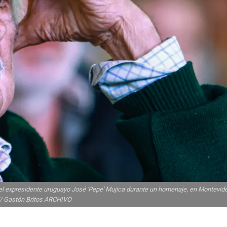
 expresidente uruguayo José 'Pepe' Mujica durante un homenaje, en Montevid
E/ Gastón Britos ARCHIVO