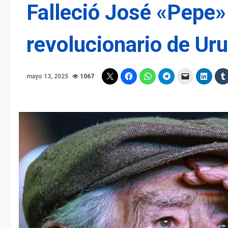
Falleció José «Pepe»
revolucionario de Ur
mayo 13, 2025
1067