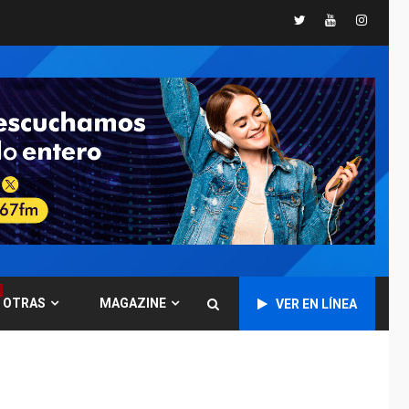
ÚLTIMA HORA
Twitter
Youtube
Instagr
Gobierno y AN2015 en
nueva mesa de
3
diálogo
INTERNACIONALES
ÚLTIMA HORA
Hiroshima 81 años de
la debacle atómica.
Japón debate
4
principios no
nucleares
INTERNACIONALES
TITULARES
ÚLTIMA HORA
Trump vuelve intenta
OTRAS
MAGAZINE
VER EN LÍNEA
nuevamente limitar
ciudadanía por
5
nacimiento
GUERRA EN EL MUNDO
TITULARES
ÚLTIMA HORA