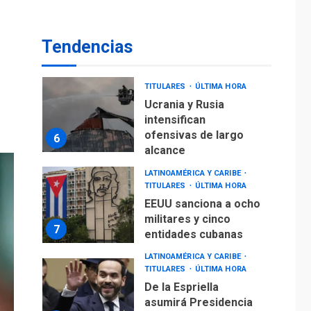
Ucrania y Rusia
intensifican
ofensivas de largo
6
Tendencias
alcance
LATINOAMÉRICA Y CARIBE
TITULARES
ÚLTIMA HORA
EEUU sanciona a ocho
militares y cinco
7
entidades cubanas
LATINOAMÉRICA Y CARIBE
TITULARES
ÚLTIMA HORA
De la Espriella
asumirá Presidencia
en ceremonia atípica
1
fuera de Bogotá
POLÍTICA
TITULARES
ÚLTIMA HORA
ONGs piden a CIDH
monitorear proceso