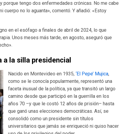
o y porque tengo dos enfermedades crónicas. No me cabe
 mi cuerpo no lo aguanta», comentó. Y añadió: «Estoy
gno en el esófago a finales de abril de 2024, lo que
terapia. Unos meses más tarde, en agosto, aseguró que
echo».
 a la silla presidencial
Nacido en Montevideo en 1935,
‘El Pepe’ Mujica
,
como se le conocía popularmente, representó una
faceta inusual de la política, ya que transitó un largo
camino desde que participó en la guerrilla en los
años 70 –y que le costó 12 años de prisión– hasta
que ganó unas elecciones democráticas. Así, se
consolidó como un presidente sin títulos
universitarios que jamás se enriqueció ni quiso hacer
uso de los privilegios del poder.