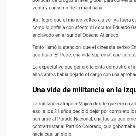
políticas de drogas a nivel global para convertir 
venta y consumo de la marihuana.
Así, logró que el mundo volteara a ver, ya fuera
como lo definía con afecto el escritor Eduardo 
enclavado en el sur del Océano Atlántico.
Tanto llamó la atención, que el cineasta serbio E
que tituló ‘El Pepe: una vida suprema’, que se es
La expectativa que generó la cinta demostró el i
años antes había dejado el cargo con una aprobac
Una vida de militancia en la izq
La militancia atrapó a Mujica desde que era un a
eso, a los 21 años decidió dejar por completo lo
sumarse al Partido Nacional, una fuerza que eme
contrarrestar al Partido Colorado, que gobernaba
hacía casi un siglo.