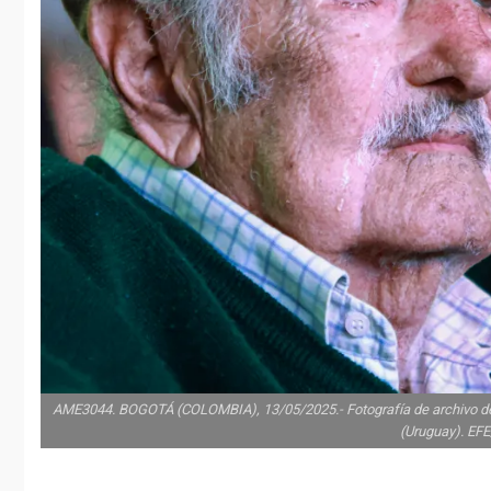
AME3044. BOGOTÁ (COLOMBIA), 13/05/2025.- Fotografía de archivo del
(Uruguay). EF