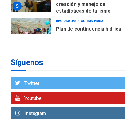
en Nueva Esparta consolida
avances en territorio
6
insular
ECONOMÍA
TITULARES
ÚLTIMA HORA
Venezuela requiere
US$183.000 millones para
7
alcanzar 3 millones de bdp
Síguenos
REGIONALES
ÚLTIMA HORA
Libro de Guadalupe Burelli
Twitter
eleva sus velas en
Margarita
1
Youtube
REGIONALES
ÚLTIMA HORA
Instagram
Margarita será sede de
Programa “Cuidadores 360”
para aprender a atender
2
adultos mayores