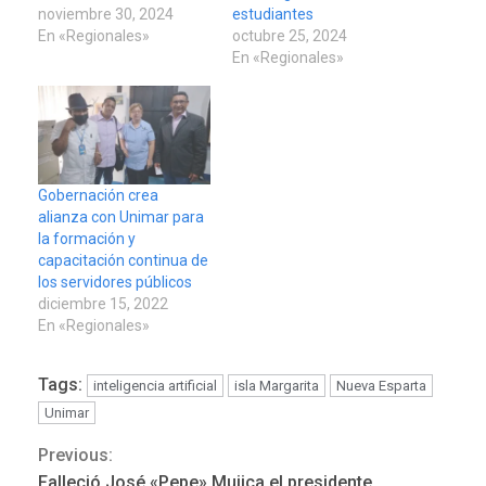
noviembre 30, 2024
estudiantes
En «Regionales»
octubre 25, 2024
En «Regionales»
Gobernación crea
alianza con Unimar para
la formación y
capacitación continua de
los servidores públicos
diciembre 15, 2022
En «Regionales»
Tags:
inteligencia artificial
isla Margarita
Nueva Esparta
Unimar
Previous:
Continue
REGIONALES
ÚLTIMA HORA
Falleció José «Pepe» Mujica el presidente