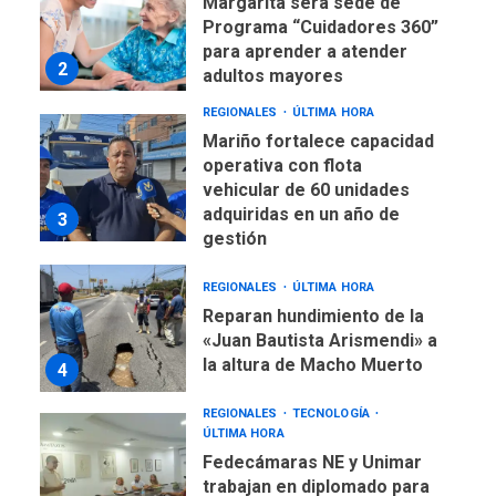
REGIONALES
ÚLTIMA HORA
Mariño fortalece capacidad
operativa con flota
vehicular de 60 unidades
adquiridas en un año de
3
gestión
REGIONALES
ÚLTIMA HORA
Reparan hundimiento de la
«Juan Bautista Arismendi» a
la altura de Macho Muerto
4
REGIONALES
TECNOLOGÍA
ÚLTIMA HORA
Fedecámaras NE y Unimar
trabajan en diplomado para
creación y manejo de
5
estadísticas de turismo
REGIONALES
ÚLTIMA HORA
Plan de contingencia hídrica