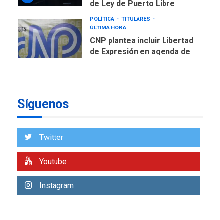
POLÍTICA
TITULARES
ÚLTIMA HORA
CNP plantea incluir Libertad
de Expresión en agenda de
negociación con comisión
7
de AN 2015
DESTACADOS
OPINIÓN
ÚLTIMA HORA
El Deporte: Un Legado
Síguenos
Tangible para Nueva
Esparta, por Morel
1
Rodríguez Ávila
Twitter
NACIONALES
TITULARES
ÚLTIMA HORA
Youtube
Reanudan operaciones de
carga y descarga en
Instagram
2
Aeropuerto de Maiquetía
DEPORTES