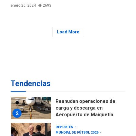
ÚLTIMA HORA
enero 20, 2024
2693
CNP plantea incluir Libertad
de Expresión en agenda de
negociación con comisión
7
de AN 2015
Load More
DESTACADOS
OPINIÓN
ÚLTIMA HORA
El Deporte: Un Legado
Tangible para Nueva
Esparta, por Morel
1
Rodríguez Ávila
Tendencias
NACIONALES
TITULARES
ÚLTIMA HORA
Reanudan operaciones de
carga y descarga en
2
Aeropuerto de Maiquetía
DEPORTES
MUNDIAL DE FÚTBOL 2026
TITULARES
ÚLTIMA HORA