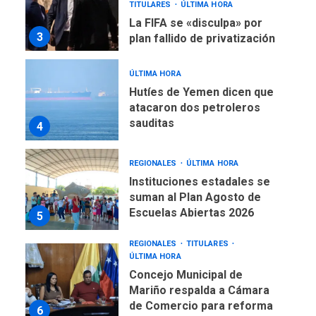
La FIFA se «disculpa» por
3
plan fallido de privatización
ÚLTIMA HORA
Hutíes de Yemen dicen que
atacaron dos petroleros
sauditas
4
REGIONALES
ÚLTIMA HORA
Instituciones estadales se
suman al Plan Agosto de
Escuelas Abiertas 2026
5
REGIONALES
TITULARES
ÚLTIMA HORA
Concejo Municipal de
Mariño respalda a Cámara
de Comercio para reforma
6
de Ley de Puerto Libre