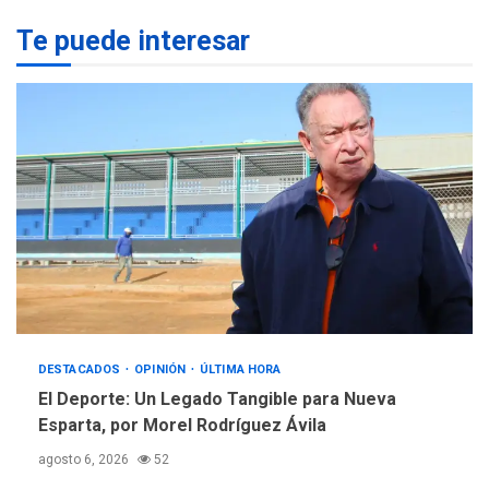
MUNDIAL DE FÚTBOL 2026
TITULARES
ÚLTIMA HORA
Te puede interesar
La FIFA se «disculpa» por
3
plan fallido de privatización
ÚLTIMA HORA
Hutíes de Yemen dicen que
atacaron dos petroleros
sauditas
4
REGIONALES
ÚLTIMA HORA
Instituciones estadales se
suman al Plan Agosto de
Escuelas Abiertas 2026
5
DESTACADOS
OPINIÓN
ÚLTIMA HORA
El Deporte: Un Legado Tangible para Nueva
Esparta, por Morel Rodríguez Ávila
agosto 6, 2026
52