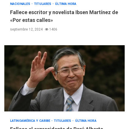
NACIONALES
TITULARES
ÚLTIMA HORA
Fallece escritor y novelista Ibsen Martínez de
«Por estas calles»
septiembre 12, 2024
1406
DEPORTES
MUNDIAL DE FÚTBOL 2026
TITULARES
ÚLTIMA HORA
LATINOAMÉRICA Y CARIBE
TITULARES
ÚLTIMA HORA
La FIFA se «disculpa» por
3
plan fallido de privatización