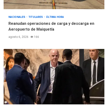
REGIONALES
ÚLTIMA HORA
Instituciones estadales se
suman al Plan Agosto de
NACIONALES
TITULARES
ÚLTIMA HORA
Escuelas Abiertas 2026
4
Reanudan operaciones de carga y descarga en
Aeropuerto de Maiquetía
REGIONALES
TITULARES
agosto 6, 2026
166
ÚLTIMA HORA
Concejo Municipal de
Mariño respalda a Cámara
de Comercio para reforma
5
de Ley de Puerto Libre