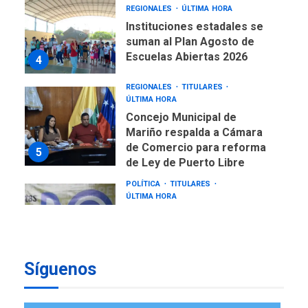
suman al Plan Agosto de
Escuelas Abiertas 2026
4
REGIONALES
TITULARES
ÚLTIMA HORA
Concejo Municipal de
Mariño respalda a Cámara
de Comercio para reforma
5
de Ley de Puerto Libre
POLÍTICA
TITULARES
ÚLTIMA HORA
CNP plantea incluir Libertad
de Expresión en agenda de
negociación con comisión
6
de AN 2015
DESTACADOS
NACIONALES
ÚLTIMA HORA
Síguenos
Gobierno nacional y
regional nos respaldaron