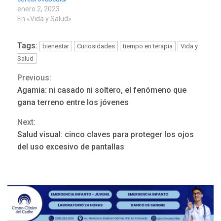
enero 2, 2023
En «Vida y Salud»
Tags:
bienestar
Curiosidades
tiempo en terapia
Vida y
Salud
Previous:
Continue
Agamia: ni casado ni soltero, el fenómeno que
Reading
gana terreno entre los jóvenes
ÚLTIMA HORA
Next:
Hutíes de Yemen dicen que
Salud visual: cinco claves para proteger los ojos
atacaron dos petroleros
del uso excesivo de pantallas
sauditas
3
REGIONALES
ÚLTIMA HORA
Instituciones estadales se
suman al Plan Agosto de
Escuelas Abiertas 2026
4