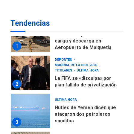
NACIONALES
TITULARES
ÚLTIMA HORA
Reanudan operaciones de
Tendencias
carga y descarga en
1
Aeropuerto de Maiquetía
DEPORTES
MUNDIAL DE FÚTBOL 2026
TITULARES
ÚLTIMA HORA
La FIFA se «disculpa» por
2
plan fallido de privatización
ÚLTIMA HORA
Hutíes de Yemen dicen que
atacaron dos petroleros
sauditas
3
REGIONALES
ÚLTIMA HORA
Instituciones estadales se