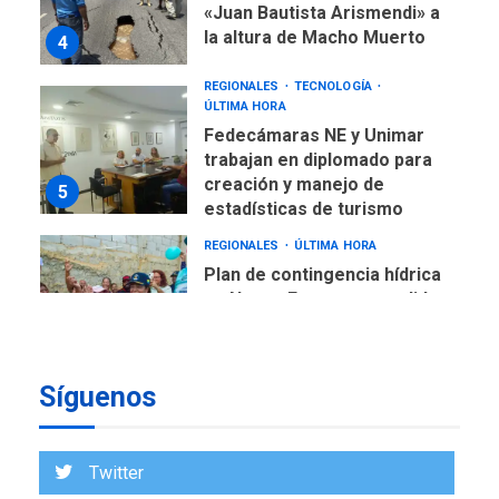
trabajan en diplomado para
creación y manejo de
5
estadísticas de turismo
REGIONALES
ÚLTIMA HORA
Plan de contingencia hídrica
en Nueva Esparta consolida
avances en territorio
6
insular
ECONOMÍA
TITULARES
ÚLTIMA HORA
Venezuela requiere
US$183.000 millones para
7
alcanzar 3 millones de bdp
Síguenos
REGIONALES
ÚLTIMA HORA
Libro de Guadalupe Burelli
eleva sus velas en
Twitter
Margarita
1