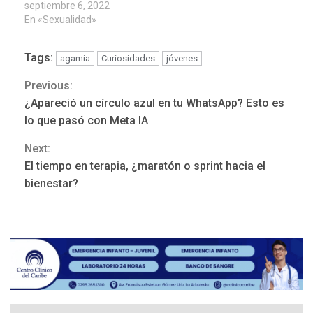
septiembre 6, 2022
En «Sexualidad»
Tags:
agamia
Curiosidades
jóvenes
REGIONALES
ÚLTIMA HORA
Previous:
Continue
Mariño fortalece capacidad
¿Apareció un círculo azul en tu WhatsApp? Esto es
operativa con flota
Reading
vehicular de 60 unidades
lo que pasó con Meta IA
adquiridas en un año de
3
Next:
gestión
El tiempo en terapia, ¿maratón o sprint hacia el
REGIONALES
ÚLTIMA HORA
bienestar?
Reparan hundimiento de la
«Juan Bautista Arismendi» a
la altura de Macho Muerto
4
REGIONALES
TECNOLOGÍA
ÚLTIMA HORA
Fedecámaras NE y Unimar
trabajan en diplomado para