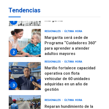
REGIONALES
ÚLTIMA HORA
Margarita será sede de
Tendencias
Programa “Cuidadores 360”
para aprender a atender
2
adultos mayores
REGIONALES
ÚLTIMA HORA
Mariño fortalece capacidad
operativa con flota
vehicular de 60 unidades
adquiridas en un año de
3
gestión
REGIONALES
ÚLTIMA HORA
Reparan hundimiento de la
«Juan Bautista Arismendi» a
la altura de Macho Muerto
4
REGIONALES
TECNOLOGÍA
ÚLTIMA HORA
Fedecámaras NE y Unimar