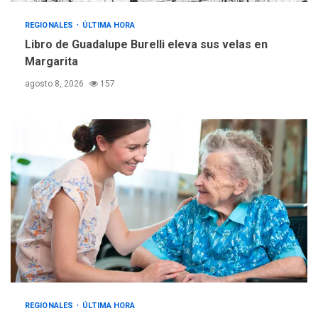
Fedecámaras NE y Unimar
REGIONALES
ÚLTIMA HORA
trabajan en diplomado para
Libro de Guadalupe Burelli eleva sus velas en
creación y manejo de
5
estadísticas de turismo
Margarita
agosto 8, 2026
157
REGIONALES
ÚLTIMA HORA