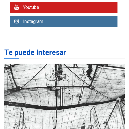
Youtube
REGIONALES
ÚLTIMA HORA
Margarita será sede de
Instagram
Programa “Cuidadores 360”
para aprender a atender
2
adultos mayores
REGIONALES
ÚLTIMA HORA
Te puede interesar
Mariño fortalece capacidad
operativa con flota
vehicular de 60 unidades
adquiridas en un año de
3
gestión
REGIONALES
ÚLTIMA HORA
Reparan hundimiento de la
«Juan Bautista Arismendi» a
la altura de Macho Muerto
4
REGIONALES
TECNOLOGÍA
ÚLTIMA HORA