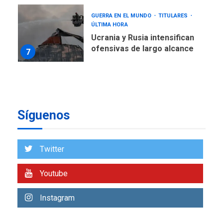
GUERRA EN EL MUNDO
TITULARES
ÚLTIMA HORA
Ucrania y Rusia intensifican
ofensivas de largo alcance
7
NACIONALES
TITULARES
ÚLTIMA HORA
Instalan carpas metálicas
como terminales
Síguenos
temporales en Aeropuerto
1
de Maiquetía
LATINOAMÉRICA Y CARIBE
Twitter
TITULARES
ÚLTIMA HORA
De la Espriella asumirá
Youtube
Presidencia en ceremonia
2
atípica fuera de Bogotá
Instagram
POLÍTICA
TITULARES
ÚLTIMA HORA