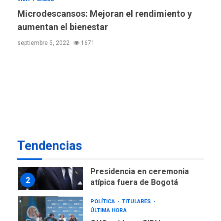
Microdescansos: Mejoran el rendimiento y
GUERRA EN EL MUNDO
TITULARES
ÚLTIMA HORA
aumentan el bienestar
Ucrania y Rusia intensifican
septiembre 5, 2022
1671
ofensivas de largo alcance
7
NACIONALES
TITULARES
ÚLTIMA HORA
Instalan carpas metálicas
como terminales
temporales en Aeropuerto
1
de Maiquetía
LATINOAMÉRICA Y CARIBE
Tendencias
TITULARES
ÚLTIMA HORA
De la Espriella asumirá
Presidencia en ceremonia
2
atípica fuera de Bogotá
POLÍTICA
TITULARES
ÚLTIMA HORA